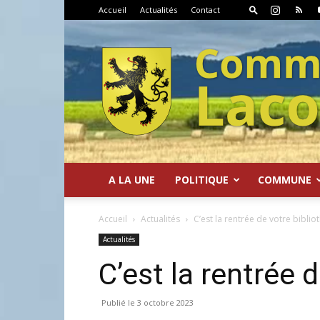
Accueil
Actualités
Contact
A LA UNE
POLITIQUE
COMMUNE
Commune
Accueil
Actualités
C’est la rentrée de votre bibli
Actualités
C’est la rentrée 
de
3 octobre 2023