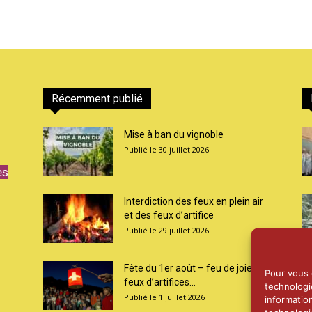
Récemment publié
Mise à ban du vignoble
30 juillet 2026
es
Interdiction des feux en plein air
et des feux d’artifice
29 juillet 2026
Fête du 1er août – feu de joie et
Pour vous o
feux d’artifices...
technologi
1 juillet 2026
informatio