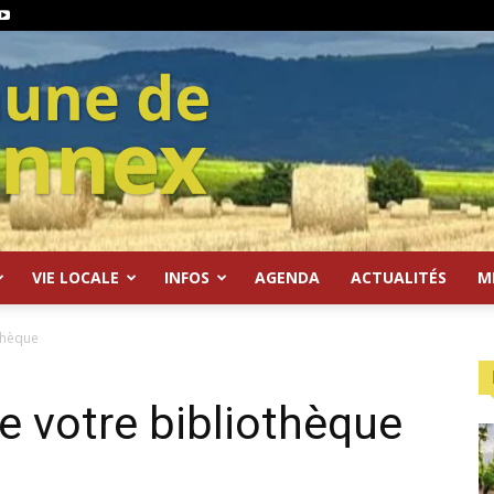
VIE LOCALE
INFOS
AGENDA
ACTUALITÉS
M
othèque
de votre bibliothèque