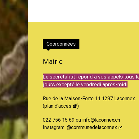
Coordonnées
Mairie
Le secrétariat répond à vos appels tous l
jours excepté le vendredi après-midi
Rue de la Maison-Forte 11 1287 Laconnex
(
plan d'accès
)
022 756 15 69 ou
info@laconnex.ch
Instagram:
@communedelaconnex