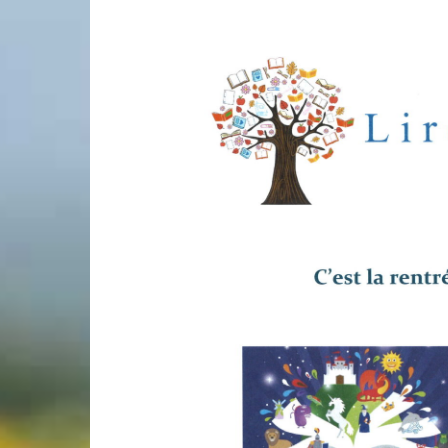
Laconnex
•
Canton