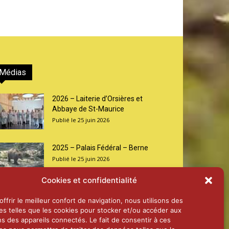
Médias
2026 – Laiterie d’Orsières et
Abbaye de St-Maurice
25 juin 2026
2025 – Palais Fédéral – Berne
25 juin 2026
Cookies et confidentialité
Aînés – Noël 2024
ffrir le meilleur confort de navigation, nous utilisons des
14 janvier 2025
es telles que les cookies pour stocker et/ou accéder aux
ns des appareils connectés. Le fait de consentir à ces