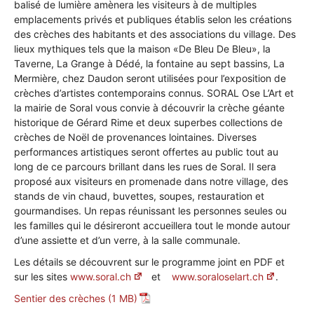
balisé de lumière amènera les visiteurs à de multiples
•
emplacements privés et publiques établis selon les créations
des crèches des habitants et des associations du village. Des
lieux mythiques tels que la maison «De Bleu De Bleu», la
Taverne, La Grange à Dédé, la fontaine au sept bassins, La
Canton
Mermière, chez Daudon seront utilisées pour l’exposition de
crèches d’artistes contemporains connus. SORAL Ose L’Art et
la mairie de Soral vous convie à découvrir la crèche géante
historique de Gérard Rime et deux superbes collections de
de
crèches de Noël de provenances lointaines. Diverses
performances artistiques seront offertes au public tout au
long de ce parcours brillant dans les rues de Soral. Il sera
proposé aux visiteurs en promenade dans notre village, des
stands de vin chaud, buvettes, soupes, restauration et
Genève
gourmandises. Un repas réunissant les personnes seules ou
les familles qui le désireront accueillera tout le monde autour
d’une assiette et d’un verre, à la salle communale.
Les détails se découvrent sur le programme joint en PDF et
sur les sites
www.soral.ch
et
www.soraloselart.ch
.
Sentier des crèches