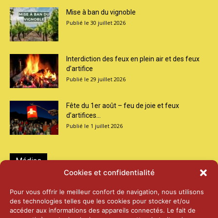
Mise à ban du vignoble
30 juillet 2026
Interdiction des feux en plein air et des feux
d’artifice
29 juillet 2026
Fête du 1er août – feu de joie et feux
d’artifices...
1 juillet 2026
Médias
Cookies et confidentialité
2026 – Laiterie d’Orsières et Abbaye de St-
Pour vous offrir le meilleur confort de navigation, nous utilisons
Maurice
des technologies telles que les cookies pour stocker et/ou
25 juin 2026
accéder aux informations des appareils connectés. Le fait de