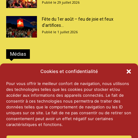
29 juillet 2026
Fête du 1er août – feu de joie et feux
d’artifices...
1 juillet 2026
Médias
2026 – Laiterie d’Orsières et Abbaye de St-
Cookies et confidentialité
Maurice
25 juin 2026
Pour vous offrir le meilleur confort de navigation, nous utilisons
des technologies telles que les cookies pour stocker et/ou
accéder aux informations des appareils connectés. Le fait de
2025 – Palais Fédéral – Berne
consentir à ces technologies nous permettra de traiter des
25 juin 2026
données telles que le comportement de navigation ou les ID
uniques sur ce site. Le fait de ne pas consentir ou de retirer son
consentement peut avoir un effet négatif sur certaines
caractéristiques et fonctions.
Aînés – Noël 2024
14 janvier 2025