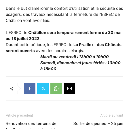
•
Dans le but d’améliorer le confort d’utilisation et la sécurité des
usagers, des travaux nécessitant la fermeture de l’ESREC de
Châtillon vont avoir lieu.
Canton
L’ESREC de
Châtillon sera temporairement fermé du 30 mai
au 18 juillet 2022.
Durant cette période, les ESREC de
La Praille
et
des Chânats
seront ouverts
avec des horaires élargis.
de
Mardi au vendredi : 13h00 à 19h00
Samedi, dimanche et jours fériés : 10h00
à 18h00.
Genève
Article précédent
Article suivant
Rénovation des terrains de
Sortie des jeunes – 25 juin