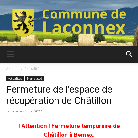
Commune
Accueil
Actualités
Actualités
Non classé
Fermeture de l’espace de
de
récupération de Châtillon
24 mai 2022
Laconnex
! Attention ! Fermeture temporaire de
Châtillon à Bernex.