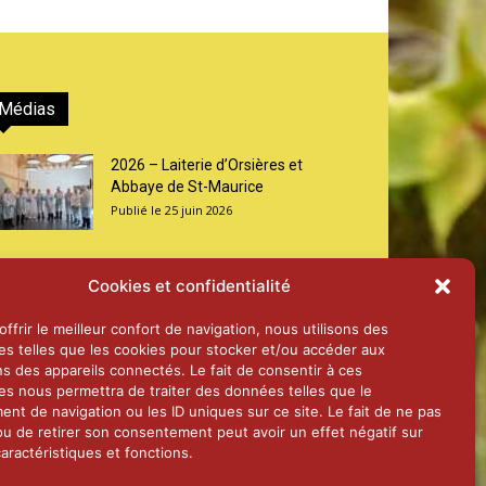
Médias
2026 – Laiterie d’Orsières et
Abbaye de St-Maurice
25 juin 2026
2025 – Palais Fédéral – Berne
Cookies et confidentialité
25 juin 2026
ffrir le meilleur confort de navigation, nous utilisons des
es telles que les cookies pour stocker et/ou accéder aux
ns des appareils connectés. Le fait de consentir à ces
Aînés – Noël 2024
es nous permettra de traiter des données telles que le
14 janvier 2025
nt de navigation ou les ID uniques sur ce site. Le fait de ne pas
ou de retirer son consentement peut avoir un effet négatif sur
aractéristiques et fonctions.