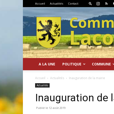
Accueil
Actualités
Contact
A LA UNE
POLITIQUE
COMMUNE
Commune
Accueil
Actualités
Inauguration de la mairie
Actualités
Inauguration de l
de
12 août 2019