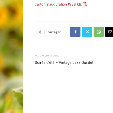
carton inauguration
Laconnex
Partager
Article précédent
•
Soirée d’été – Vintage Jazz Quintet
Canton