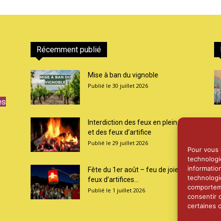
Récemment publié
Mise à ban du vignoble
30 juillet 2026
es
Interdiction des feux en plein air
et des feux d’artifice
29 juillet 2026
Pour vous o
technologi
informatio
Fête du 1er août – feu de joie et
technologi
feux d’artifices...
comporteme
1 juillet 2026
consentir 
certaines c