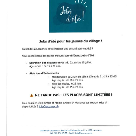
•
Canton
de
Genève