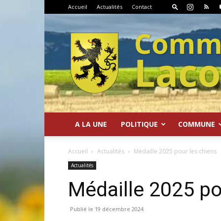
Accueil
Actualités
Contact
A LA UNE
POLITIQUE
COMMUNE
Commune
Accueil
Actualités
Médaille 2025 pour les chiens
Actualités
Médaille 2025 po
de
19 décembre 2024