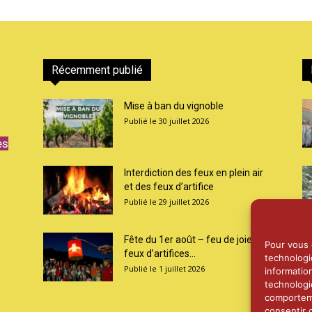
Récemment publié
Mise à ban du vignoble
30 juillet 2026
es
Interdiction des feux en plein air
et des feux d’artifice
29 juillet 2026
Fête du 1er août – feu de joie et
Pour vous o
feux d’artifices...
technologi
1 juillet 2026
informatio
technologi
comporteme
consentir 