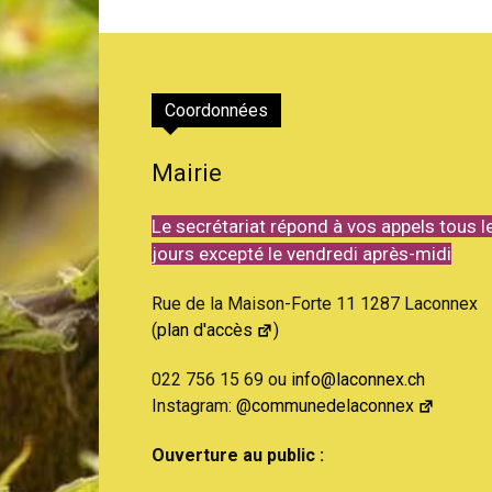
de
Coordonnées
Mairie
Genève
Le secrétariat répond à vos appels tous l
jours excepté le vendredi après-midi
Rue de la Maison-Forte 11 1287 Laconnex
(
plan d'accès
)
022 756 15 69 ou
info@laconnex.ch
Instagram:
@communedelaconnex
Ouverture au public :