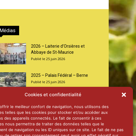
Médias
2026 – Laiterie d’Orsières et
Abbaye de St-Maurice
25 juin 2026
2025 – Palais Fédéral – Berne
25 juin 2026
Cookies et confidentialité
Aînés – Noël 2024
ffrir le meilleur confort de navigation, nous utilisons des
14 janvier 2025
es telles que les cookies pour stocker et/ou accéder aux
ns des appareils connectés. Le fait de consentir à ces
es nous permettra de traiter des données telles que le
nt de navigation ou les ID uniques sur ce site. Le fait de ne pas
ou de retirer son consentement peut avoir un effet négatif sur