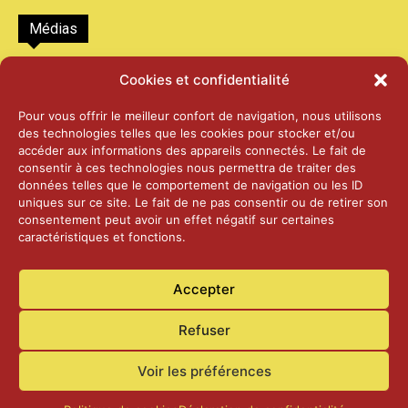
Médias
2026 – Laiterie d’Orsières et Abbaye de St-
Cookies et confidentialité
Maurice
25 juin 2026
Pour vous offrir le meilleur confort de navigation, nous utilisons
des technologies telles que les cookies pour stocker et/ou
accéder aux informations des appareils connectés. Le fait de
2025 – Palais Fédéral – Berne
consentir à ces technologies nous permettra de traiter des
25 juin 2026
données telles que le comportement de navigation ou les ID
uniques sur ce site. Le fait de ne pas consentir ou de retirer son
consentement peut avoir un effet négatif sur certaines
caractéristiques et fonctions.
Aînés – Noël 2024
14 janvier 2025
Accepter
Refuser
Voir les préférences
Accueil
Actualités
Contact
Confidentialité