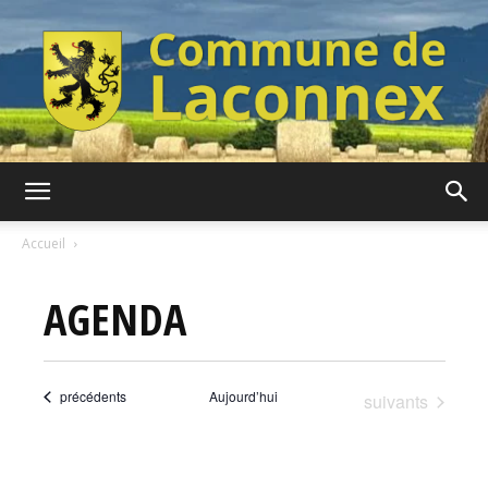
Commune
Accueil
AGENDA
de
Évènements
précédents
Aujourd’hui
Évènements
suivants
Laconnex