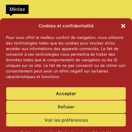
Médias
2026 – Laiterie d’Orsières et Abbaye de St-
Cookies et confidentialité
Maurice
25 juin 2026
Pour vous offrir le meilleur confort de navigation, nous utilisons
des technologies telles que les cookies pour stocker et/ou
accéder aux informations des appareils connectés. Le fait de
2025 – Palais Fédéral – Berne
consentir à ces technologies nous permettra de traiter des
25 juin 2026
données telles que le comportement de navigation ou les ID
uniques sur ce site. Le fait de ne pas consentir ou de retirer son
consentement peut avoir un effet négatif sur certaines
caractéristiques et fonctions.
Aînés – Noël 2024
14 janvier 2025
Accepter
Refuser
Voir les préférences
Accueil
Actualités
Contact
Confidentialité