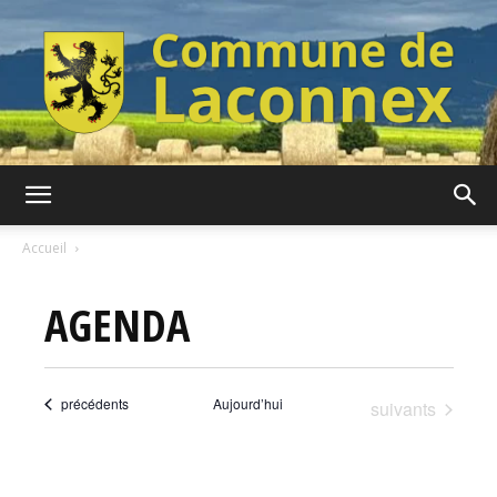
Commune
Accueil
AGENDA
de
Évènements
précédents
Aujourd’hui
Évènements
suivants
Laconnex