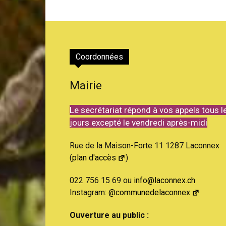
Coordonnées
Mairie
Le secrétariat répond à vos appels tous l
jours excepté le vendredi après-midi
Rue de la Maison-Forte 11 1287 Laconnex
(
plan d'accès
)
022 756 15 69 ou
info@laconnex.ch
Instagram:
@communedelaconnex
Ouverture au public :