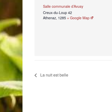
Salle communale d’Avusy
Creux-du-Loup 42
Athenaz
,
1285
+ Google Map
La nuit est belle