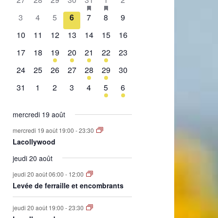
de
évènement,
évènement,
évènement,
évènement,
évènement,
évènements,
évènement,
0
0
0
0
0
0
0
3
4
5
6
7
8
9
Évènements
évènement,
évènement,
évènement,
évènement,
évènement,
évènement,
évènement,
0
0
0
0
0
0
0
10
11
12
13
14
15
16
évènement,
évènement,
évènement,
évènement,
évènement,
évènement,
évènement,
0
0
1
2
1
2
0
17
18
19
20
21
22
23
évènement,
évènement,
évènement,
évènements,
évènement,
évènements,
évènement,
0
0
0
0
1
1
0
24
25
26
27
28
29
30
évènement,
évènement,
évènement,
évènement,
évènement,
évènement,
évènement,
0
0
0
0
0
1
1
31
1
2
3
4
5
6
évènement,
évènement,
évènement,
évènement,
évènement,
évènement,
évènement,
mercredi 19 août
mercredi 19 août 19:00
-
23:30
Lacollywood
jeudi 20 août
jeudi 20 août 06:00
-
12:00
Levée de ferraille et encombrants
jeudi 20 août 19:00
-
23:30