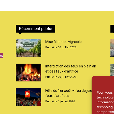
Récemment publié
Mise à ban du vignoble
30 juillet 2026
es
Interdiction des feux en plein air
et des feux d’artifice
29 juillet 2026
Fête du 1er août – feu de joie et
Pour vous o
feux d’artifices...
technologi
1 juillet 2026
informatio
technologi
comporteme