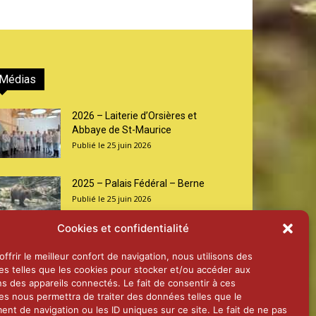
Médias
2026 – Laiterie d’Orsières et
Abbaye de St-Maurice
25 juin 2026
2025 – Palais Fédéral – Berne
25 juin 2026
Cookies et confidentialité
Aînés – Noël 2024
ffrir le meilleur confort de navigation, nous utilisons des
14 janvier 2025
es telles que les cookies pour stocker et/ou accéder aux
ns des appareils connectés. Le fait de consentir à ces
es nous permettra de traiter des données telles que le
nt de navigation ou les ID uniques sur ce site. Le fait de ne pas