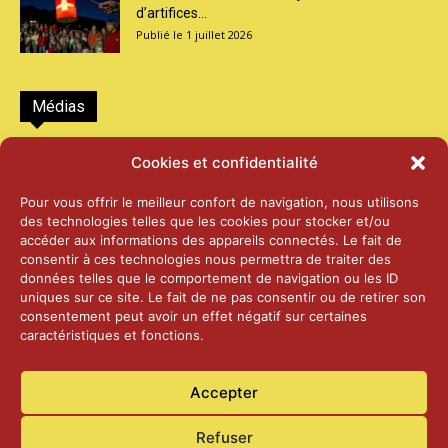
d’artifices...
1 juillet 2026
Médias
2026 – Laiterie d’Orsières et Abbaye de St-
Cookies et confidentialité
Maurice
25 juin 2026
Pour vous offrir le meilleur confort de navigation, nous utilisons
des technologies telles que les cookies pour stocker et/ou
accéder aux informations des appareils connectés. Le fait de
2025 – Palais Fédéral – Berne
consentir à ces technologies nous permettra de traiter des
25 juin 2026
données telles que le comportement de navigation ou les ID
uniques sur ce site. Le fait de ne pas consentir ou de retirer son
consentement peut avoir un effet négatif sur certaines
caractéristiques et fonctions.
Aînés – Noël 2024
14 janvier 2025
Accepter
Refuser