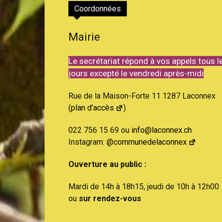
Coordonnées
Mairie
Le secrétariat répond à vos appels tous l
jours excepté le vendredi après-midi
Rue de la Maison-Forte 11 1287 Laconnex
(
plan d'accès
)
022 756 15 69 ou
info@laconnex.ch
Instagram:
@communedelaconnex
Ouverture au public :
Mardi de 14h à 18h15, jeudi de 10h à 12h00
ou
sur rendez-vous