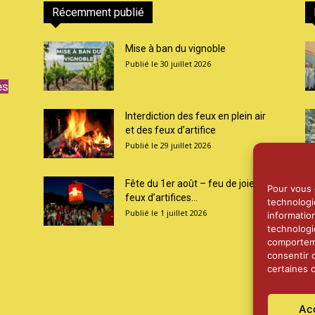
Récemment publié
Mise à ban du vignoble
30 juillet 2026
es
Interdiction des feux en plein air
et des feux d’artifice
29 juillet 2026
Fête du 1er août – feu de joie et
Pour vous o
feux d’artifices...
technologi
1 juillet 2026
informatio
technologi
comporteme
consentir 
certaines c
Ac