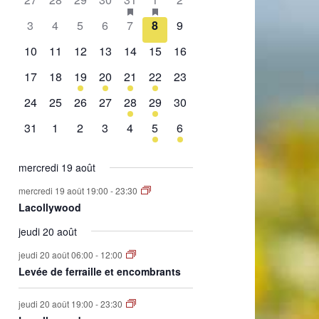
de
évènement,
évènement,
évènement,
évènement,
évènement,
évènements,
évènement,
0
0
0
0
0
0
0
3
4
5
6
7
8
9
Évènements
évènement,
évènement,
évènement,
évènement,
évènement,
évènement,
évènement,
0
0
0
0
0
0
0
10
11
12
13
14
15
16
évènement,
évènement,
évènement,
évènement,
évènement,
évènement,
évènement,
0
0
1
2
1
2
0
17
18
19
20
21
22
23
évènement,
évènement,
évènement,
évènements,
évènement,
évènements,
évènement,
0
0
0
0
1
1
0
24
25
26
27
28
29
30
évènement,
évènement,
évènement,
évènement,
évènement,
évènement,
évènement,
0
0
0
0
0
1
1
31
1
2
3
4
5
6
évènement,
évènement,
évènement,
évènement,
évènement,
évènement,
évènement,
mercredi 19 août
mercredi 19 août 19:00
-
23:30
Lacollywood
jeudi 20 août
jeudi 20 août 06:00
-
12:00
Levée de ferraille et encombrants
jeudi 20 août 19:00
-
23:30