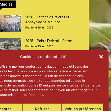
Médias
2026 – Laiterie d’Orsières et
Abbaye de St-Maurice
25 juin 2026
2025 – Palais Fédéral – Berne
25 juin 2026
Cookies et confidentialité
Aînés – Noël 2024
ffrir le meilleur confort de navigation, nous utilisons des
14 janvier 2025
es telles que les cookies pour stocker et/ou accéder aux
ns des appareils connectés. Le fait de consentir à ces
es nous permettra de traiter des données telles que le
nt de navigation ou les ID uniques sur ce site. Le fait de ne pas
ou de retirer son consentement peut avoir un effet négatif sur
aractéristiques et fonctions.
cepter
Refuser
Voir les préférences