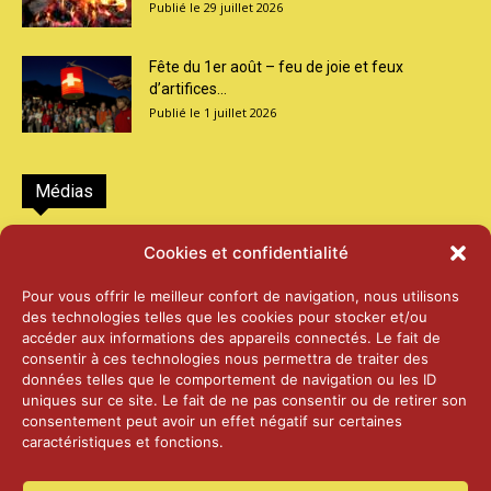
29 juillet 2026
Fête du 1er août – feu de joie et feux
d’artifices...
1 juillet 2026
Médias
2026 – Laiterie d’Orsières et Abbaye de St-
Cookies et confidentialité
Maurice
25 juin 2026
Pour vous offrir le meilleur confort de navigation, nous utilisons
des technologies telles que les cookies pour stocker et/ou
accéder aux informations des appareils connectés. Le fait de
2025 – Palais Fédéral – Berne
consentir à ces technologies nous permettra de traiter des
25 juin 2026
données telles que le comportement de navigation ou les ID
uniques sur ce site. Le fait de ne pas consentir ou de retirer son
consentement peut avoir un effet négatif sur certaines
caractéristiques et fonctions.
Aînés – Noël 2024
14 janvier 2025