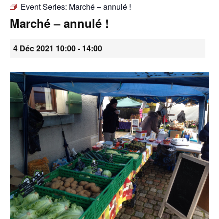
Event Series:
Marché – annulé !
•
Marché – annulé !
4 Déc 2021 10:00
-
14:00
Canton
de
Genève