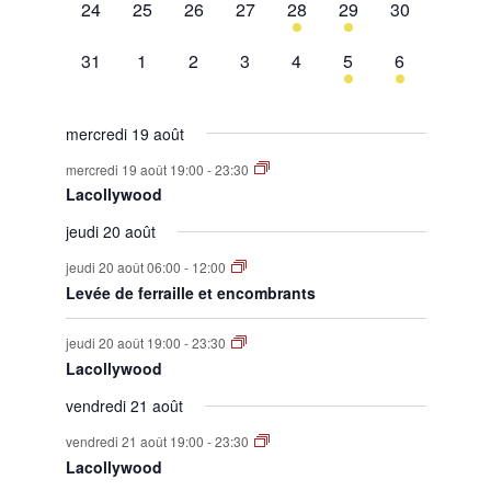
0
0
0
0
1
1
0
24
25
26
27
28
29
30
évènement,
évènement,
évènement,
évènement,
évènement,
évènement,
évènement,
0
0
0
0
0
1
1
31
1
2
3
4
5
6
évènement,
évènement,
évènement,
évènement,
évènement,
évènement,
évènement,
mercredi 19 août
mercredi 19 août 19:00
-
23:30
Lacollywood
jeudi 20 août
jeudi 20 août 06:00
-
12:00
Levée de ferraille et encombrants
jeudi 20 août 19:00
-
23:30
Lacollywood
vendredi 21 août
vendredi 21 août 19:00
-
23:30
Lacollywood