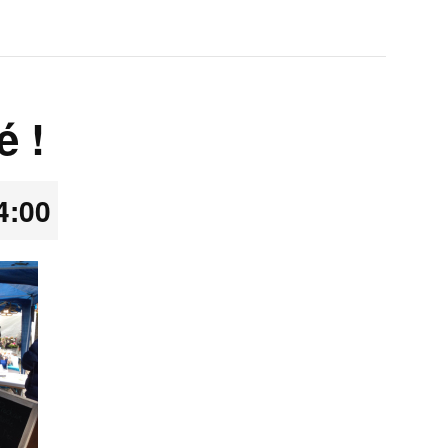
é !
4:00