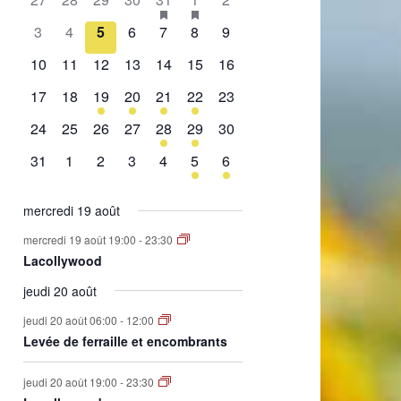
de
évènement,
évènement,
évènement,
évènement,
évènement,
évènements,
évènement,
0
0
0
0
0
0
0
3
4
5
6
7
8
9
Évènements
évènement,
évènement,
évènement,
évènement,
évènement,
évènement,
évènement,
0
0
0
0
0
0
0
10
11
12
13
14
15
16
évènement,
évènement,
évènement,
évènement,
évènement,
évènement,
évènement,
0
0
1
2
1
2
0
17
18
19
20
21
22
23
évènement,
évènement,
évènement,
évènements,
évènement,
évènements,
évènement,
0
0
0
0
1
1
0
24
25
26
27
28
29
30
évènement,
évènement,
évènement,
évènement,
évènement,
évènement,
évènement,
0
0
0
0
0
1
1
31
1
2
3
4
5
6
évènement,
évènement,
évènement,
évènement,
évènement,
évènement,
évènement,
mercredi 19 août
mercredi 19 août 19:00
-
23:30
Lacollywood
jeudi 20 août
jeudi 20 août 06:00
-
12:00
Levée de ferraille et encombrants
jeudi 20 août 19:00
-
23:30