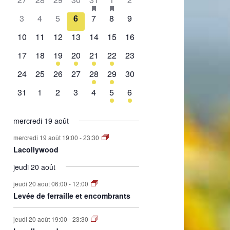
de
évènement,
évènement,
évènement,
évènement,
évènement,
évènements,
évènement,
0
0
0
0
0
0
0
3
4
5
6
7
8
9
Évènements
évènement,
évènement,
évènement,
évènement,
évènement,
évènement,
évènement,
0
0
0
0
0
0
0
10
11
12
13
14
15
16
évènement,
évènement,
évènement,
évènement,
évènement,
évènement,
évènement,
0
0
1
2
1
2
0
17
18
19
20
21
22
23
évènement,
évènement,
évènement,
évènements,
évènement,
évènements,
évènement,
0
0
0
0
1
1
0
24
25
26
27
28
29
30
évènement,
évènement,
évènement,
évènement,
évènement,
évènement,
évènement,
0
0
0
0
0
1
1
31
1
2
3
4
5
6
évènement,
évènement,
évènement,
évènement,
évènement,
évènement,
évènement,
mercredi 19 août
mercredi 19 août 19:00
-
23:30
Lacollywood
jeudi 20 août
jeudi 20 août 06:00
-
12:00
Levée de ferraille et encombrants
jeudi 20 août 19:00
-
23:30