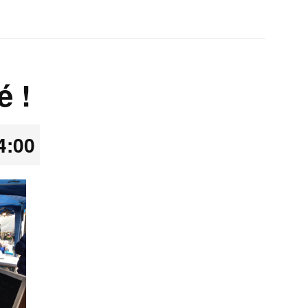
é !
4:00