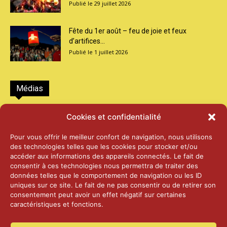
29 juillet 2026
Fête du 1er août – feu de joie et feux
d’artifices...
1 juillet 2026
Médias
2026 – Laiterie d’Orsières et Abbaye de St-
Cookies et confidentialité
Maurice
25 juin 2026
Pour vous offrir le meilleur confort de navigation, nous utilisons
des technologies telles que les cookies pour stocker et/ou
accéder aux informations des appareils connectés. Le fait de
2025 – Palais Fédéral – Berne
consentir à ces technologies nous permettra de traiter des
25 juin 2026
données telles que le comportement de navigation ou les ID
uniques sur ce site. Le fait de ne pas consentir ou de retirer son
consentement peut avoir un effet négatif sur certaines
caractéristiques et fonctions.
Aînés – Noël 2024
14 janvier 2025