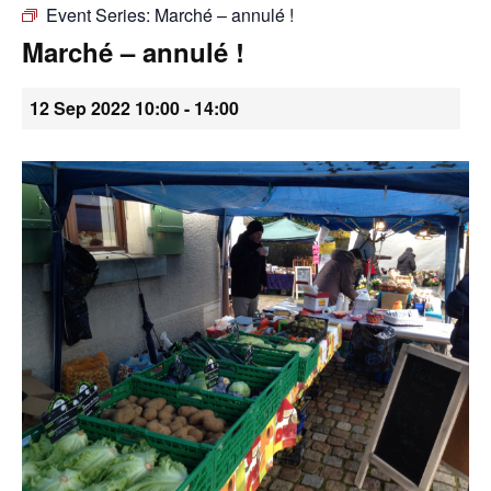
Event Series:
Marché – annulé !
•
Marché – annulé !
12 Sep 2022 10:00
-
14:00
Canton
de
Genève