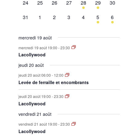
0
0
0
0
1
1
0
24
25
26
27
28
29
30
évènement,
évènement,
évènement,
évènement,
évènement,
évènement,
évènement,
0
0
0
0
0
1
1
31
1
2
3
4
5
6
évènement,
évènement,
évènement,
évènement,
évènement,
évènement,
évènement,
mercredi 19 août
mercredi 19 août 19:00
-
23:30
Lacollywood
jeudi 20 août
jeudi 20 août 06:00
-
12:00
Levée de ferraille et encombrants
jeudi 20 août 19:00
-
23:30
Lacollywood
vendredi 21 août
vendredi 21 août 19:00
-
23:30
Lacollywood