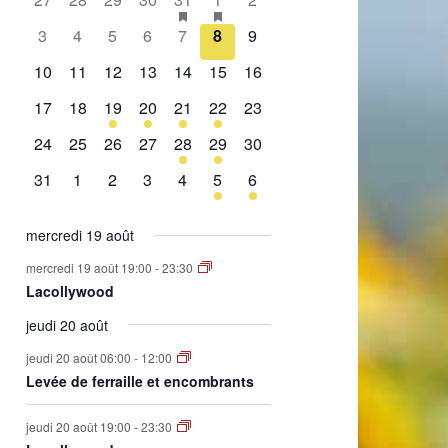
de
évènement,
évènement,
évènement,
évènement,
évènement,
évènements,
évènement,
0
0
0
0
0
0
0
3
4
5
6
7
8
9
Évènements
évènement,
évènement,
évènement,
évènement,
évènement,
évènement,
évènement,
0
0
0
0
0
0
0
10
11
12
13
14
15
16
évènement,
évènement,
évènement,
évènement,
évènement,
évènement,
évènement,
0
0
1
2
1
2
0
17
18
19
20
21
22
23
évènement,
évènement,
évènement,
évènements,
évènement,
évènements,
évènement,
0
0
0
0
1
1
0
24
25
26
27
28
29
30
évènement,
évènement,
évènement,
évènement,
évènement,
évènement,
évènement,
0
0
0
0
0
1
1
31
1
2
3
4
5
6
évènement,
évènement,
évènement,
évènement,
évènement,
évènement,
évènement,
mercredi 19 août
mercredi 19 août 19:00
-
23:30
Lacollywood
jeudi 20 août
jeudi 20 août 06:00
-
12:00
Levée de ferraille et encombrants
jeudi 20 août 19:00
-
23:30