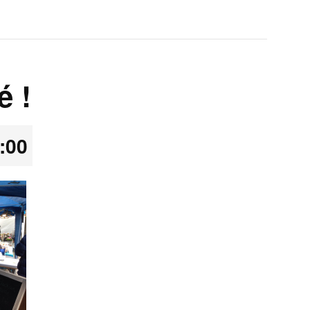
é !
:00