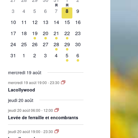
de
évènement,
évènement,
évènement,
évènement,
évènement,
évènements,
évènement,
0
0
0
0
0
0
0
3
4
5
6
7
8
9
Évènements
évènement,
évènement,
évènement,
évènement,
évènement,
évènement,
évènement,
0
0
0
0
0
0
0
10
11
12
13
14
15
16
évènement,
évènement,
évènement,
évènement,
évènement,
évènement,
évènement,
0
0
1
2
1
2
0
17
18
19
20
21
22
23
évènement,
évènement,
évènement,
évènements,
évènement,
évènements,
évènement,
0
0
0
0
1
1
0
24
25
26
27
28
29
30
évènement,
évènement,
évènement,
évènement,
évènement,
évènement,
évènement,
0
0
0
0
0
1
1
31
1
2
3
4
5
6
évènement,
évènement,
évènement,
évènement,
évènement,
évènement,
évènement,
mercredi 19 août
mercredi 19 août 19:00
-
23:30
Lacollywood
jeudi 20 août
jeudi 20 août 06:00
-
12:00
Levée de ferraille et encombrants
jeudi 20 août 19:00
-
23:30