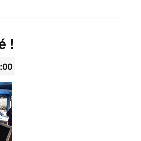
é !
:00