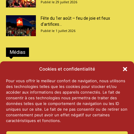
29 juillet 2026
Fête du 1er août – feu de joie et feux
d’artifices...
1 juillet 2026
Médias
2026 – Laiterie d’Orsières et Abbaye de St-
Cookies et confidentialité
Maurice
25 juin 2026
Pour vous offrir le meilleur confort de navigation, nous utilisons
des technologies telles que les cookies pour stocker et/ou
accéder aux informations des appareils connectés. Le fait de
2025 – Palais Fédéral – Berne
consentir à ces technologies nous permettra de traiter des
25 juin 2026
données telles que le comportement de navigation ou les ID
uniques sur ce site. Le fait de ne pas consentir ou de retirer son
consentement peut avoir un effet négatif sur certaines
caractéristiques et fonctions.
Aînés – Noël 2024
14 janvier 2025