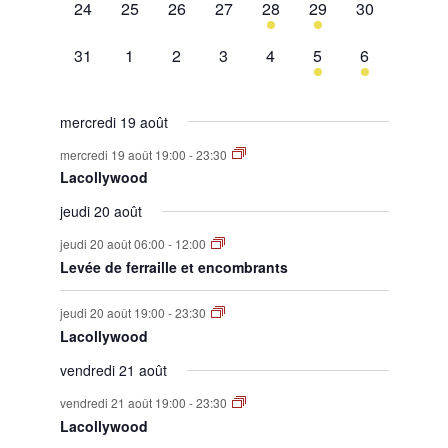
0
0
0
0
1
1
0
24
25
26
27
28
29
30
évènement,
évènement,
évènement,
évènement,
évènement,
évènement,
évènement,
0
0
0
0
0
1
1
31
1
2
3
4
5
6
évènement,
évènement,
évènement,
évènement,
évènement,
évènement,
évènement,
mercredi 19 août
mercredi 19 août 19:00
-
23:30
Lacollywood
jeudi 20 août
jeudi 20 août 06:00
-
12:00
Levée de ferraille et encombrants
jeudi 20 août 19:00
-
23:30
Lacollywood
vendredi 21 août
vendredi 21 août 19:00
-
23:30
Lacollywood