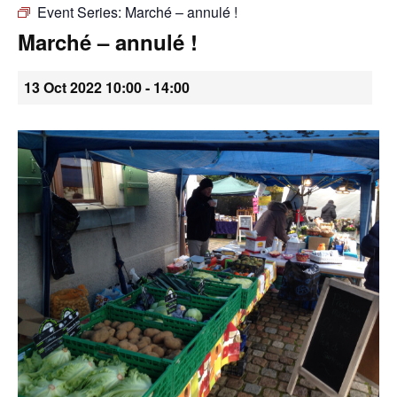
Event Series:
Marché – annulé !
•
Marché – annulé !
13 Oct 2022 10:00
-
14:00
Canton
de
Genève