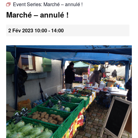
Event Series:
Marché – annulé !
•
Marché – annulé !
2 Fév 2023 10:00
-
14:00
Canton
de
Genève