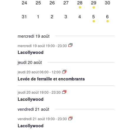
0
0
0
0
1
1
0
24
25
26
27
28
29
30
évènement,
évènement,
évènement,
évènement,
évènement,
évènement,
évènement,
0
0
0
0
0
1
1
31
1
2
3
4
5
6
évènement,
évènement,
évènement,
évènement,
évènement,
évènement,
évènement,
mercredi 19 août
mercredi 19 août 19:00
-
23:30
Lacollywood
jeudi 20 août
jeudi 20 août 06:00
-
12:00
Levée de ferraille et encombrants
jeudi 20 août 19:00
-
23:30
Lacollywood
vendredi 21 août
vendredi 21 août 19:00
-
23:30
Lacollywood