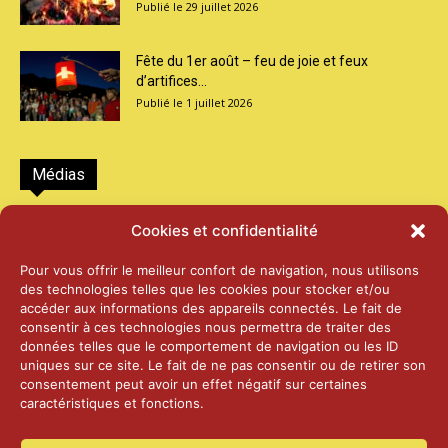
29 juillet 2026
Fête du 1er août – feu de joie et feux
d’artifices...
1 juillet 2026
Médias
2026 – Laiterie d’Orsières et Abbaye de St-
Cookies et confidentialité
Maurice
25 juin 2026
Pour vous offrir le meilleur confort de navigation, nous utilisons
des technologies telles que les cookies pour stocker et/ou
accéder aux informations des appareils connectés. Le fait de
2025 – Palais Fédéral – Berne
consentir à ces technologies nous permettra de traiter des
25 juin 2026
données telles que le comportement de navigation ou les ID
uniques sur ce site. Le fait de ne pas consentir ou de retirer son
consentement peut avoir un effet négatif sur certaines
caractéristiques et fonctions.
Aînés – Noël 2024
14 janvier 2025