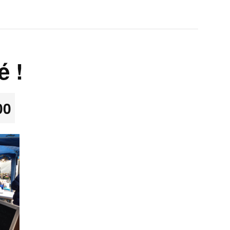
é !
00