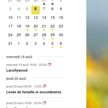
de
évènement,
évènement,
évènement,
évènement,
évènement,
évènements,
évènement,
0
0
0
0
0
0
0
3
4
5
6
7
8
9
Évènements
évènement,
évènement,
évènement,
évènement,
évènement,
évènement,
évènement,
0
0
0
0
0
0
0
10
11
12
13
14
15
16
évènement,
évènement,
évènement,
évènement,
évènement,
évènement,
évènement,
0
0
1
2
1
2
0
17
18
19
20
21
22
23
évènement,
évènement,
évènement,
évènements,
évènement,
évènements,
évènement,
0
0
0
0
1
1
0
24
25
26
27
28
29
30
évènement,
évènement,
évènement,
évènement,
évènement,
évènement,
évènement,
0
0
0
0
0
1
1
31
1
2
3
4
5
6
évènement,
évènement,
évènement,
évènement,
évènement,
évènement,
évènement,
mercredi 19 août
mercredi 19 août 19:00
-
23:30
Lacollywood
jeudi 20 août
jeudi 20 août 06:00
-
12:00
Levée de ferraille et encombrants
jeudi 20 août 19:00
-
23:30