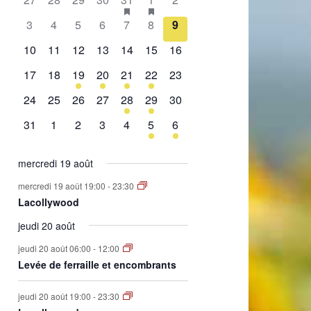
de
évènement,
évènement,
évènement,
évènement,
évènement,
évènements,
évènement,
0
0
0
0
0
0
0
3
4
5
6
7
8
9
Évènements
évènement,
évènement,
évènement,
évènement,
évènement,
évènement,
évènement,
0
0
0
0
0
0
0
10
11
12
13
14
15
16
évènement,
évènement,
évènement,
évènement,
évènement,
évènement,
évènement,
0
0
1
2
1
2
0
17
18
19
20
21
22
23
évènement,
évènement,
évènement,
évènements,
évènement,
évènements,
évènement,
0
0
0
0
1
1
0
24
25
26
27
28
29
30
évènement,
évènement,
évènement,
évènement,
évènement,
évènement,
évènement,
0
0
0
0
0
1
1
31
1
2
3
4
5
6
évènement,
évènement,
évènement,
évènement,
évènement,
évènement,
évènement,
mercredi 19 août
mercredi 19 août 19:00
-
23:30
Lacollywood
jeudi 20 août
jeudi 20 août 06:00
-
12:00
Levée de ferraille et encombrants
jeudi 20 août 19:00
-
23:30