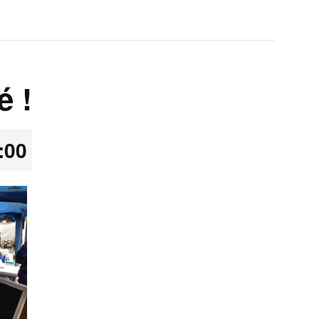
é !
:00