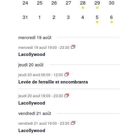
0
0
0
0
1
1
0
24
25
26
27
28
29
30
évènement,
évènement,
évènement,
évènement,
évènement,
évènement,
évènement,
0
0
0
0
0
1
1
31
1
2
3
4
5
6
évènement,
évènement,
évènement,
évènement,
évènement,
évènement,
évènement,
mercredi 19 août
mercredi 19 août 19:00
-
23:30
Lacollywood
jeudi 20 août
jeudi 20 août 06:00
-
12:00
Levée de ferraille et encombrants
jeudi 20 août 19:00
-
23:30
Lacollywood
vendredi 21 août
vendredi 21 août 19:00
-
23:30
Lacollywood