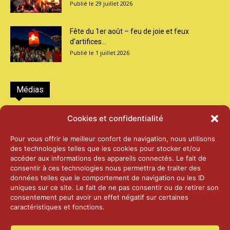
29 juillet 2026
Fête du 1er août – feu de joie et feux
d’artifices...
1 juillet 2026
Médias
2026 – Laiterie d’Orsières et Abbaye de St-
Cookies et confidentialité
Maurice
25 juin 2026
Pour vous offrir le meilleur confort de navigation, nous utilisons
des technologies telles que les cookies pour stocker et/ou
accéder aux informations des appareils connectés. Le fait de
2025 – Palais Fédéral – Berne
consentir à ces technologies nous permettra de traiter des
25 juin 2026
données telles que le comportement de navigation ou les ID
uniques sur ce site. Le fait de ne pas consentir ou de retirer son
consentement peut avoir un effet négatif sur certaines
caractéristiques et fonctions.
Aînés – Noël 2024
14 janvier 2025