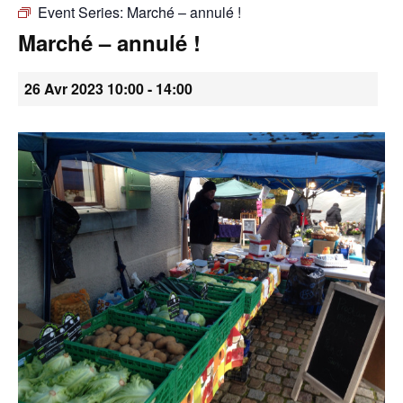
Event Series:
Marché – annulé !
•
Marché – annulé !
26 Avr 2023 10:00
-
14:00
Canton
de
Genève