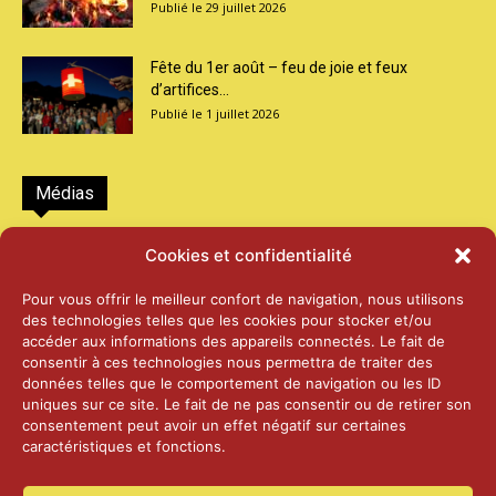
29 juillet 2026
Fête du 1er août – feu de joie et feux
d’artifices...
1 juillet 2026
Médias
2026 – Laiterie d’Orsières et Abbaye de St-
Cookies et confidentialité
Maurice
25 juin 2026
Pour vous offrir le meilleur confort de navigation, nous utilisons
des technologies telles que les cookies pour stocker et/ou
accéder aux informations des appareils connectés. Le fait de
2025 – Palais Fédéral – Berne
consentir à ces technologies nous permettra de traiter des
25 juin 2026
données telles que le comportement de navigation ou les ID
uniques sur ce site. Le fait de ne pas consentir ou de retirer son
consentement peut avoir un effet négatif sur certaines
caractéristiques et fonctions.
Aînés – Noël 2024
14 janvier 2025