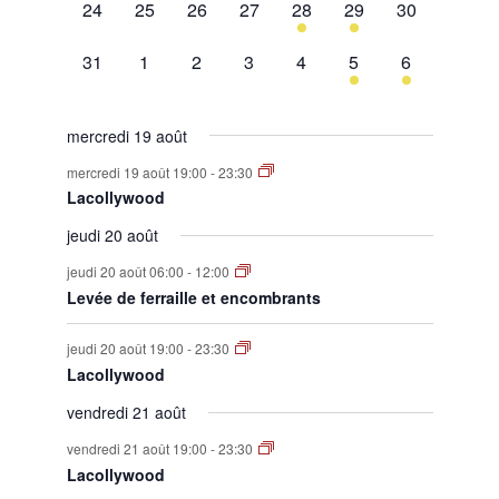
0
0
0
0
1
1
0
24
25
26
27
28
29
30
évènement,
évènement,
évènement,
évènement,
évènement,
évènement,
évènement,
0
0
0
0
0
1
1
31
1
2
3
4
5
6
évènement,
évènement,
évènement,
évènement,
évènement,
évènement,
évènement,
mercredi 19 août
mercredi 19 août 19:00
-
23:30
Lacollywood
jeudi 20 août
jeudi 20 août 06:00
-
12:00
Levée de ferraille et encombrants
jeudi 20 août 19:00
-
23:30
Lacollywood
vendredi 21 août
vendredi 21 août 19:00
-
23:30
Lacollywood