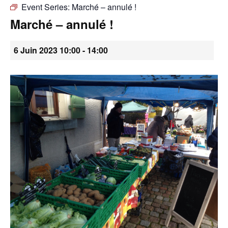
Event Series:
Marché – annulé !
•
Marché – annulé !
6 Juin 2023 10:00
-
14:00
Canton
de
Genève