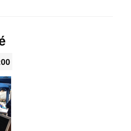
é
:00