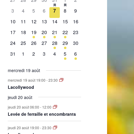
de
évènement,
évènement,
évènement,
évènement,
évènement,
évènements,
évènement,
0
0
0
0
0
0
0
3
4
5
6
7
8
9
Évènements
évènement,
évènement,
évènement,
évènement,
évènement,
évènement,
évènement,
0
0
0
0
0
0
0
10
11
12
13
14
15
16
évènement,
évènement,
évènement,
évènement,
évènement,
évènement,
évènement,
0
0
1
2
1
2
0
17
18
19
20
21
22
23
évènement,
évènement,
évènement,
évènements,
évènement,
évènements,
évènement,
0
0
0
0
1
1
0
24
25
26
27
28
29
30
évènement,
évènement,
évènement,
évènement,
évènement,
évènement,
évènement,
0
0
0
0
0
1
1
31
1
2
3
4
5
6
évènement,
évènement,
évènement,
évènement,
évènement,
évènement,
évènement,
mercredi 19 août
mercredi 19 août 19:00
-
23:30
Lacollywood
jeudi 20 août
jeudi 20 août 06:00
-
12:00
Levée de ferraille et encombrants
jeudi 20 août 19:00
-
23:30