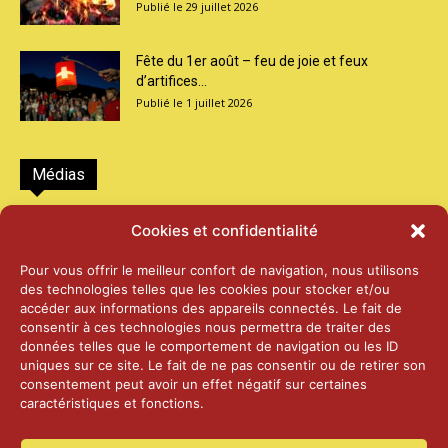
29 juillet 2026
Fête du 1er août – feu de joie et feux
d’artifices...
1 juillet 2026
Médias
2026 – Laiterie d’Orsières et Abbaye de St-
Cookies et confidentialité
Maurice
25 juin 2026
Pour vous offrir le meilleur confort de navigation, nous utilisons
des technologies telles que les cookies pour stocker et/ou
accéder aux informations des appareils connectés. Le fait de
2025 – Palais Fédéral – Berne
consentir à ces technologies nous permettra de traiter des
25 juin 2026
données telles que le comportement de navigation ou les ID
uniques sur ce site. Le fait de ne pas consentir ou de retirer son
consentement peut avoir un effet négatif sur certaines
caractéristiques et fonctions.
Aînés – Noël 2024
14 janvier 2025