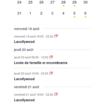
0
0
0
0
1
1
0
24
25
26
27
28
29
30
évènement,
évènement,
évènement,
évènement,
évènement,
évènement,
évènement,
0
0
0
0
0
1
1
31
1
2
3
4
5
6
évènement,
évènement,
évènement,
évènement,
évènement,
évènement,
évènement,
mercredi 19 août
mercredi 19 août 19:00
-
23:30
Lacollywood
jeudi 20 août
jeudi 20 août 06:00
-
12:00
Levée de ferraille et encombrants
jeudi 20 août 19:00
-
23:30
Lacollywood
vendredi 21 août
vendredi 21 août 19:00
-
23:30
Lacollywood