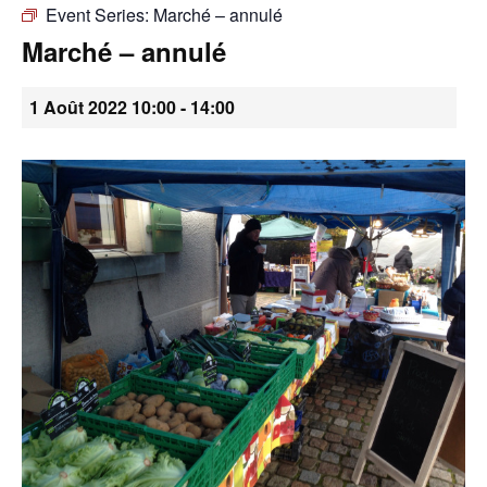
Event Series:
Marché – annulé
•
Marché – annulé
1 Août 2022 10:00
-
14:00
Canton
de
Genève