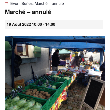
Event Series:
Marché – annulé
•
Marché – annulé
19 Août 2022 10:00
-
14:00
Canton
de
Genève