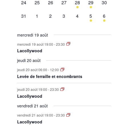
0
0
0
0
1
1
0
24
25
26
27
28
29
30
évènement,
évènement,
évènement,
évènement,
évènement,
évènement,
évènement,
0
0
0
0
0
1
1
31
1
2
3
4
5
6
évènement,
évènement,
évènement,
évènement,
évènement,
évènement,
évènement,
mercredi 19 août
mercredi 19 août 19:00
-
23:30
Lacollywood
jeudi 20 août
jeudi 20 août 06:00
-
12:00
Levée de ferraille et encombrants
jeudi 20 août 19:00
-
23:30
Lacollywood
vendredi 21 août
vendredi 21 août 19:00
-
23:30
Lacollywood