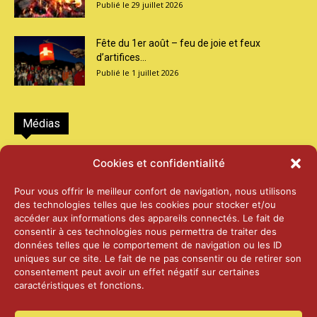
29 juillet 2026
Fête du 1er août – feu de joie et feux
d’artifices...
1 juillet 2026
Médias
2026 – Laiterie d’Orsières et Abbaye de St-
Cookies et confidentialité
Maurice
25 juin 2026
Pour vous offrir le meilleur confort de navigation, nous utilisons
des technologies telles que les cookies pour stocker et/ou
accéder aux informations des appareils connectés. Le fait de
2025 – Palais Fédéral – Berne
consentir à ces technologies nous permettra de traiter des
25 juin 2026
données telles que le comportement de navigation ou les ID
uniques sur ce site. Le fait de ne pas consentir ou de retirer son
consentement peut avoir un effet négatif sur certaines
caractéristiques et fonctions.
Aînés – Noël 2024
14 janvier 2025