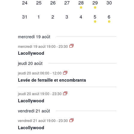
0
0
0
0
1
1
0
24
25
26
27
28
29
30
évènement,
évènement,
évènement,
évènement,
évènement,
évènement,
évènement,
0
0
0
0
0
1
1
31
1
2
3
4
5
6
évènement,
évènement,
évènement,
évènement,
évènement,
évènement,
évènement,
mercredi 19 août
mercredi 19 août 19:00
-
23:30
Lacollywood
jeudi 20 août
jeudi 20 août 06:00
-
12:00
Levée de ferraille et encombrants
jeudi 20 août 19:00
-
23:30
Lacollywood
vendredi 21 août
vendredi 21 août 19:00
-
23:30
Lacollywood