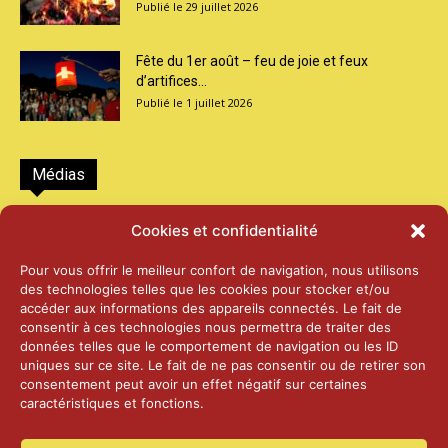
29 juillet 2026
Fête du 1er août – feu de joie et feux
d’artifices...
1 juillet 2026
Médias
2026 – Laiterie d’Orsières et Abbaye de St-
Cookies et confidentialité
Maurice
25 juin 2026
Pour vous offrir le meilleur confort de navigation, nous utilisons
des technologies telles que les cookies pour stocker et/ou
accéder aux informations des appareils connectés. Le fait de
2025 – Palais Fédéral – Berne
consentir à ces technologies nous permettra de traiter des
25 juin 2026
données telles que le comportement de navigation ou les ID
uniques sur ce site. Le fait de ne pas consentir ou de retirer son
consentement peut avoir un effet négatif sur certaines
caractéristiques et fonctions.
Aînés – Noël 2024
14 janvier 2025