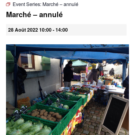
Event Series:
Marché – annulé
•
Marché – annulé
28 Août 2022 10:00
-
14:00
Canton
de
Genève