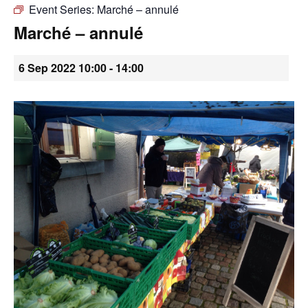
Event Series:
Marché – annulé
•
Marché – annulé
6 Sep 2022 10:00
-
14:00
Canton
de
Genève