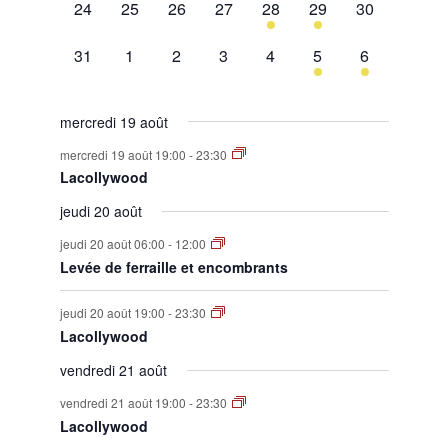
0
0
0
0
1
1
0
24
25
26
27
28
29
30
évènement,
évènement,
évènement,
évènement,
évènement,
évènement,
évènement,
0
0
0
0
0
1
1
31
1
2
3
4
5
6
évènement,
évènement,
évènement,
évènement,
évènement,
évènement,
évènement,
mercredi 19 août
mercredi 19 août 19:00
-
23:30
Lacollywood
jeudi 20 août
jeudi 20 août 06:00
-
12:00
Levée de ferraille et encombrants
jeudi 20 août 19:00
-
23:30
Lacollywood
vendredi 21 août
vendredi 21 août 19:00
-
23:30
Lacollywood