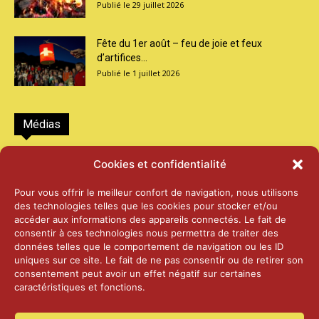
29 juillet 2026
Fête du 1er août – feu de joie et feux
d’artifices...
1 juillet 2026
Médias
2026 – Laiterie d’Orsières et Abbaye de St-
Cookies et confidentialité
Maurice
25 juin 2026
Pour vous offrir le meilleur confort de navigation, nous utilisons
des technologies telles que les cookies pour stocker et/ou
accéder aux informations des appareils connectés. Le fait de
2025 – Palais Fédéral – Berne
consentir à ces technologies nous permettra de traiter des
25 juin 2026
données telles que le comportement de navigation ou les ID
uniques sur ce site. Le fait de ne pas consentir ou de retirer son
consentement peut avoir un effet négatif sur certaines
caractéristiques et fonctions.
Aînés – Noël 2024
14 janvier 2025