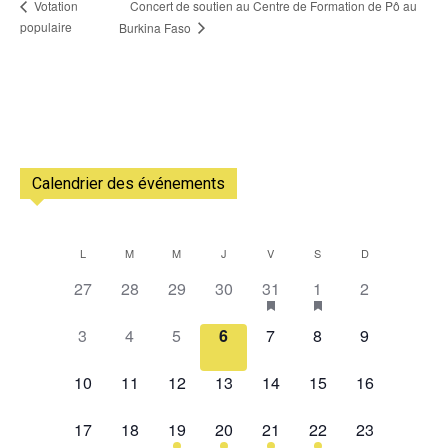
Concert de soutien au Centre de Formation de Pô au
Votation
populaire
Burkina Faso
Calendrier des événements
L
M
M
J
V
S
D
Calendrier
0
0
0
0
1
2
0
27
28
29
30
31
1
2
de
évènement,
évènement,
évènement,
évènement,
évènement,
évènements,
évènement,
0
0
0
0
0
0
0
Évènements
3
4
5
6
7
8
9
évènement,
évènement,
évènement,
évènement,
évènement,
évènement,
évènement,
0
0
0
0
0
0
0
10
11
12
13
14
15
16
évènement,
évènement,
évènement,
évènement,
évènement,
évènement,
évènement,
0
0
1
2
1
2
0
17
18
19
20
21
22
23