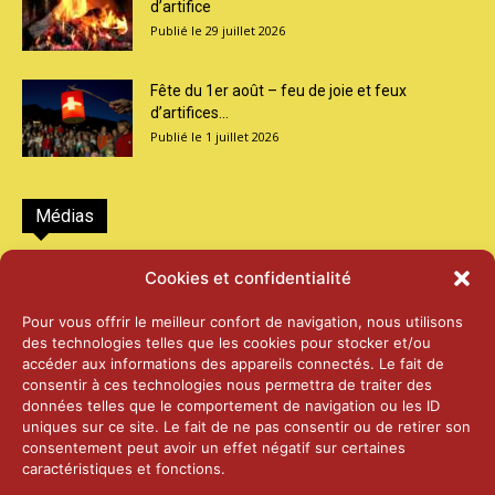
d’artifice
29 juillet 2026
Fête du 1er août – feu de joie et feux
d’artifices...
1 juillet 2026
Médias
2026 – Laiterie d’Orsières et Abbaye de St-
Cookies et confidentialité
Maurice
25 juin 2026
Pour vous offrir le meilleur confort de navigation, nous utilisons
des technologies telles que les cookies pour stocker et/ou
accéder aux informations des appareils connectés. Le fait de
2025 – Palais Fédéral – Berne
consentir à ces technologies nous permettra de traiter des
25 juin 2026
données telles que le comportement de navigation ou les ID
uniques sur ce site. Le fait de ne pas consentir ou de retirer son
consentement peut avoir un effet négatif sur certaines
caractéristiques et fonctions.
Aînés – Noël 2024