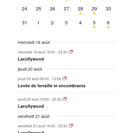
évènement,
évènement,
évènement,
évènements,
évènement,
évènements,
évènement,
0
0
0
0
1
1
0
24
25
26
27
28
29
30
évènement,
évènement,
évènement,
évènement,
évènement,
évènement,
évènement,
0
0
0
0
0
1
1
31
1
2
3
4
5
6
évènement,
évènement,
évènement,
évènement,
évènement,
évènement,
évènement,
mercredi 19 août
mercredi 19 août 19:00
-
23:30
Lacollywood
jeudi 20 août
jeudi 20 août 06:00
-
12:00
Levée de ferraille et encombrants
jeudi 20 août 19:00
-
23:30
Lacollywood
vendredi 21 août
vendredi 21 août 19:00
-
23:30
Lacollywood