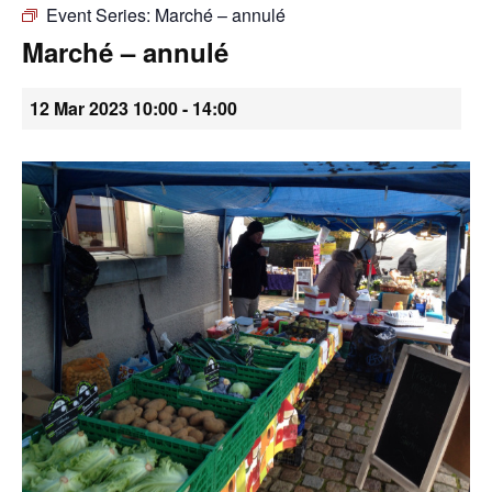
Event Series:
Marché – annulé
•
Marché – annulé
12 Mar 2023 10:00
-
14:00
Canton
de
Genève