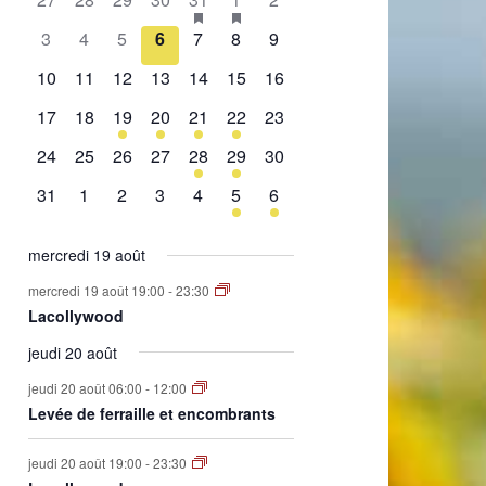
de
évènement,
évènement,
évènement,
évènement,
évènement,
évènements,
évènement,
0
0
0
0
0
0
0
3
4
5
6
7
8
9
Évènements
évènement,
évènement,
évènement,
évènement,
évènement,
évènement,
évènement,
0
0
0
0
0
0
0
10
11
12
13
14
15
16
évènement,
évènement,
évènement,
évènement,
évènement,
évènement,
évènement,
0
0
1
2
1
2
0
17
18
19
20
21
22
23
évènement,
évènement,
évènement,
évènements,
évènement,
évènements,
évènement,
0
0
0
0
1
1
0
24
25
26
27
28
29
30
évènement,
évènement,
évènement,
évènement,
évènement,
évènement,
évènement,
0
0
0
0
0
1
1
31
1
2
3
4
5
6
évènement,
évènement,
évènement,
évènement,
évènement,
évènement,
évènement,
mercredi 19 août
mercredi 19 août 19:00
-
23:30
Lacollywood
jeudi 20 août
jeudi 20 août 06:00
-
12:00
Levée de ferraille et encombrants
jeudi 20 août 19:00
-
23:30