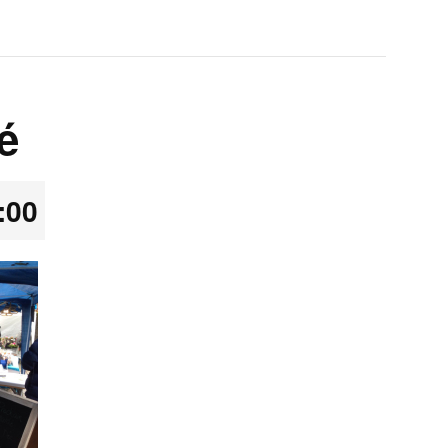
é
:00