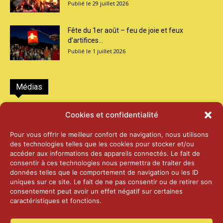
29 juillet 2026
Fête du 1er août – feu de joie et feux
d’artifices...
1 juillet 2026
Médias
2026 – Laiterie d’Orsières et Abbaye de St-
Cookies et confidentialité
Maurice
25 juin 2026
Pour vous offrir le meilleur confort de navigation, nous utilisons
des technologies telles que les cookies pour stocker et/ou
accéder aux informations des appareils connectés. Le fait de
2025 – Palais Fédéral – Berne
consentir à ces technologies nous permettra de traiter des
25 juin 2026
données telles que le comportement de navigation ou les ID
uniques sur ce site. Le fait de ne pas consentir ou de retirer son
consentement peut avoir un effet négatif sur certaines
caractéristiques et fonctions.
Aînés – Noël 2024
14 janvier 2025