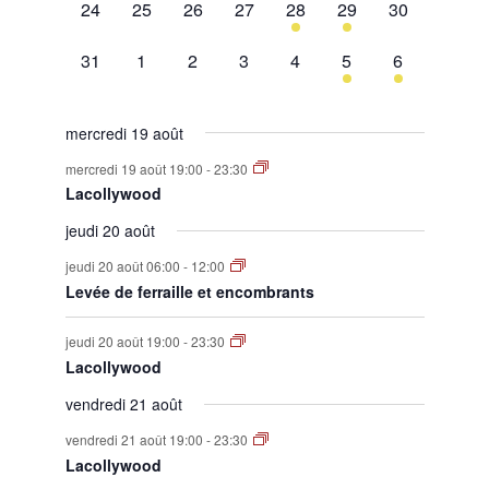
0
0
0
0
1
1
0
24
25
26
27
28
29
30
évènement,
évènement,
évènement,
évènement,
évènement,
évènement,
évènement,
0
0
0
0
0
1
1
31
1
2
3
4
5
6
évènement,
évènement,
évènement,
évènement,
évènement,
évènement,
évènement,
mercredi 19 août
mercredi 19 août 19:00
-
23:30
Lacollywood
jeudi 20 août
jeudi 20 août 06:00
-
12:00
Levée de ferraille et encombrants
jeudi 20 août 19:00
-
23:30
Lacollywood
vendredi 21 août
vendredi 21 août 19:00
-
23:30
Lacollywood