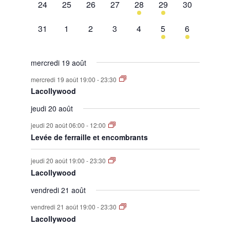
0
0
0
0
1
1
0
24
25
26
27
28
29
30
évènement,
évènement,
évènement,
évènement,
évènement,
évènement,
évènement,
0
0
0
0
0
1
1
31
1
2
3
4
5
6
évènement,
évènement,
évènement,
évènement,
évènement,
évènement,
évènement,
mercredi 19 août
mercredi 19 août 19:00
-
23:30
Lacollywood
jeudi 20 août
jeudi 20 août 06:00
-
12:00
Levée de ferraille et encombrants
jeudi 20 août 19:00
-
23:30
Lacollywood
vendredi 21 août
vendredi 21 août 19:00
-
23:30
Lacollywood