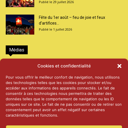
29 juillet 2026
Fête du 1er août – feu de joie et feux
d’artifices...
1 juillet 2026
Médias
2026 – Laiterie d’Orsières et Abbaye de St-
Cookies et confidentialité
Maurice
25 juin 2026
Pour vous offrir le meilleur confort de navigation, nous utilisons
des technologies telles que les cookies pour stocker et/ou
accéder aux informations des appareils connectés. Le fait de
2025 – Palais Fédéral – Berne
consentir à ces technologies nous permettra de traiter des
25 juin 2026
données telles que le comportement de navigation ou les ID
uniques sur ce site. Le fait de ne pas consentir ou de retirer son
consentement peut avoir un effet négatif sur certaines
caractéristiques et fonctions.
Aînés – Noël 2024
14 janvier 2025