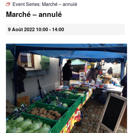
Event Series:
Marché – annulé
•
Marché – annulé
9 Août 2022 10:00
-
14:00
Canton
de
Genève