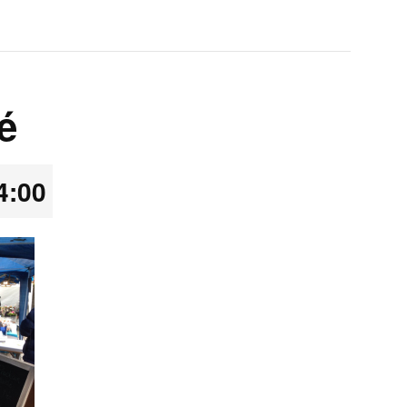
é
4:00