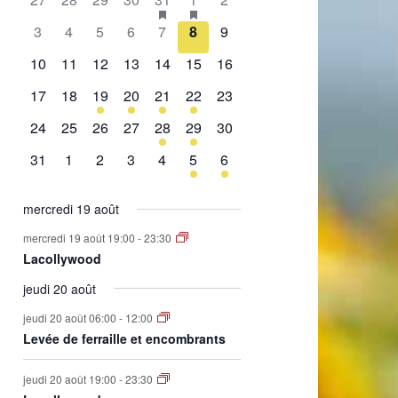
de
évènement,
évènement,
évènement,
évènement,
évènement,
évènements,
évènement,
0
0
0
0
0
0
0
3
4
5
6
7
8
9
Évènements
évènement,
évènement,
évènement,
évènement,
évènement,
évènement,
évènement,
0
0
0
0
0
0
0
10
11
12
13
14
15
16
évènement,
évènement,
évènement,
évènement,
évènement,
évènement,
évènement,
0
0
1
2
1
2
0
17
18
19
20
21
22
23
évènement,
évènement,
évènement,
évènements,
évènement,
évènements,
évènement,
0
0
0
0
1
1
0
24
25
26
27
28
29
30
évènement,
évènement,
évènement,
évènement,
évènement,
évènement,
évènement,
0
0
0
0
0
1
1
31
1
2
3
4
5
6
évènement,
évènement,
évènement,
évènement,
évènement,
évènement,
évènement,
mercredi 19 août
mercredi 19 août 19:00
-
23:30
Lacollywood
jeudi 20 août
jeudi 20 août 06:00
-
12:00
Levée de ferraille et encombrants
jeudi 20 août 19:00
-
23:30