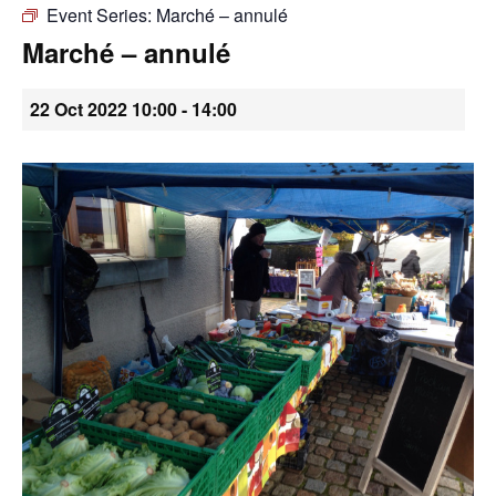
Event Series:
Marché – annulé
•
Marché – annulé
22 Oct 2022 10:00
-
14:00
Canton
de
Genève