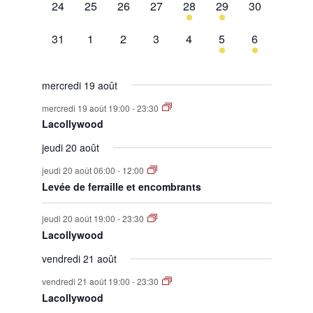
0
0
0
0
1
1
0
24
25
26
27
28
29
30
évènement,
évènement,
évènement,
évènement,
évènement,
évènement,
évènement,
0
0
0
0
0
1
1
31
1
2
3
4
5
6
évènement,
évènement,
évènement,
évènement,
évènement,
évènement,
évènement,
mercredi 19 août
mercredi 19 août 19:00
-
23:30
Lacollywood
jeudi 20 août
jeudi 20 août 06:00
-
12:00
Levée de ferraille et encombrants
jeudi 20 août 19:00
-
23:30
Lacollywood
vendredi 21 août
vendredi 21 août 19:00
-
23:30
Lacollywood