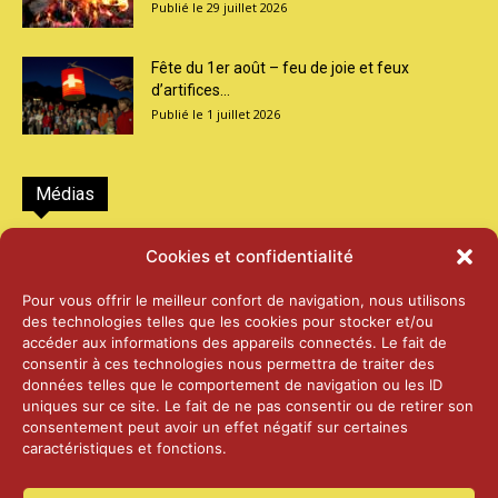
29 juillet 2026
Fête du 1er août – feu de joie et feux
d’artifices...
1 juillet 2026
Médias
2026 – Laiterie d’Orsières et Abbaye de St-
Cookies et confidentialité
Maurice
25 juin 2026
Pour vous offrir le meilleur confort de navigation, nous utilisons
des technologies telles que les cookies pour stocker et/ou
accéder aux informations des appareils connectés. Le fait de
2025 – Palais Fédéral – Berne
consentir à ces technologies nous permettra de traiter des
25 juin 2026
données telles que le comportement de navigation ou les ID
uniques sur ce site. Le fait de ne pas consentir ou de retirer son
consentement peut avoir un effet négatif sur certaines
caractéristiques et fonctions.
Aînés – Noël 2024
14 janvier 2025