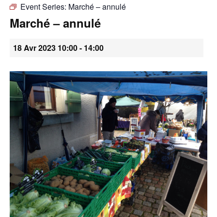
Event Series:
Marché – annulé
•
Marché – annulé
18 Avr 2023 10:00
-
14:00
Canton
de
Genève