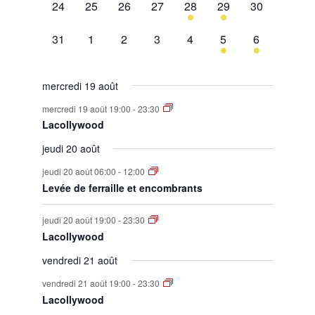
0
0
0
0
1
1
0
24
25
26
27
28
29
30
évènement,
évènement,
évènement,
évènement,
évènement,
évènement,
évènement,
0
0
0
0
0
1
1
31
1
2
3
4
5
6
évènement,
évènement,
évènement,
évènement,
évènement,
évènement,
évènement,
mercredi 19 août
mercredi 19 août 19:00
-
23:30
Lacollywood
jeudi 20 août
jeudi 20 août 06:00
-
12:00
Levée de ferraille et encombrants
jeudi 20 août 19:00
-
23:30
Lacollywood
vendredi 21 août
vendredi 21 août 19:00
-
23:30
Lacollywood