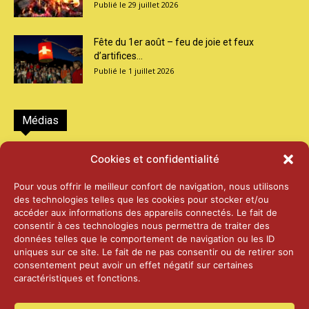
29 juillet 2026
Fête du 1er août – feu de joie et feux
d’artifices...
1 juillet 2026
Médias
2026 – Laiterie d’Orsières et Abbaye de St-
Cookies et confidentialité
Maurice
25 juin 2026
Pour vous offrir le meilleur confort de navigation, nous utilisons
des technologies telles que les cookies pour stocker et/ou
accéder aux informations des appareils connectés. Le fait de
2025 – Palais Fédéral – Berne
consentir à ces technologies nous permettra de traiter des
25 juin 2026
données telles que le comportement de navigation ou les ID
uniques sur ce site. Le fait de ne pas consentir ou de retirer son
consentement peut avoir un effet négatif sur certaines
caractéristiques et fonctions.
Aînés – Noël 2024
14 janvier 2025