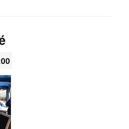
é
:00