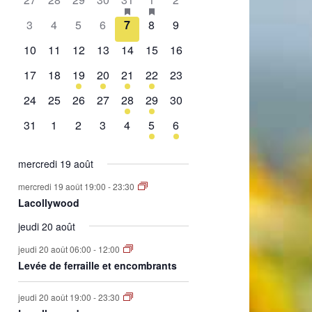
de
évènement,
évènement,
évènement,
évènement,
évènement,
évènements,
évènement,
0
0
0
0
0
0
0
3
4
5
6
7
8
9
Évènements
évènement,
évènement,
évènement,
évènement,
évènement,
évènement,
évènement,
0
0
0
0
0
0
0
10
11
12
13
14
15
16
évènement,
évènement,
évènement,
évènement,
évènement,
évènement,
évènement,
0
0
1
2
1
2
0
17
18
19
20
21
22
23
évènement,
évènement,
évènement,
évènements,
évènement,
évènements,
évènement,
0
0
0
0
1
1
0
24
25
26
27
28
29
30
évènement,
évènement,
évènement,
évènement,
évènement,
évènement,
évènement,
0
0
0
0
0
1
1
31
1
2
3
4
5
6
évènement,
évènement,
évènement,
évènement,
évènement,
évènement,
évènement,
mercredi 19 août
mercredi 19 août 19:00
-
23:30
Lacollywood
jeudi 20 août
jeudi 20 août 06:00
-
12:00
Levée de ferraille et encombrants
jeudi 20 août 19:00
-
23:30