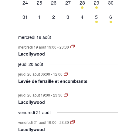
0
0
0
0
1
1
0
24
25
26
27
28
29
30
évènement,
évènement,
évènement,
évènement,
évènement,
évènement,
évènement,
0
0
0
0
0
1
1
31
1
2
3
4
5
6
évènement,
évènement,
évènement,
évènement,
évènement,
évènement,
évènement,
mercredi 19 août
mercredi 19 août 19:00
-
23:30
Lacollywood
jeudi 20 août
jeudi 20 août 06:00
-
12:00
Levée de ferraille et encombrants
jeudi 20 août 19:00
-
23:30
Lacollywood
vendredi 21 août
vendredi 21 août 19:00
-
23:30
Lacollywood