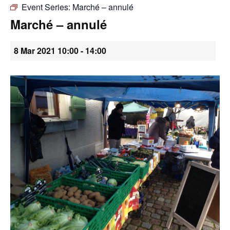
Event Series:
Marché – annulé
•
Marché – annulé
8 Mar 2021 10:00
-
14:00
Canton
de
Genève