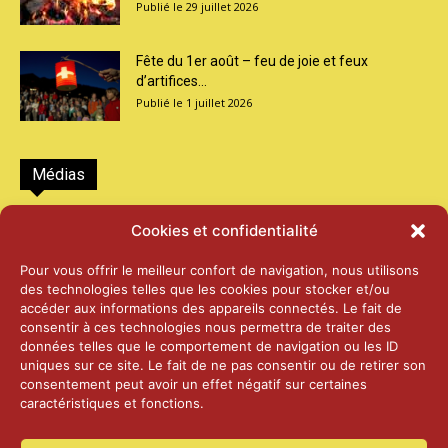
29 juillet 2026
Fête du 1er août – feu de joie et feux
d’artifices...
1 juillet 2026
Médias
2026 – Laiterie d’Orsières et Abbaye de St-
Cookies et confidentialité
Maurice
25 juin 2026
Pour vous offrir le meilleur confort de navigation, nous utilisons
des technologies telles que les cookies pour stocker et/ou
accéder aux informations des appareils connectés. Le fait de
2025 – Palais Fédéral – Berne
consentir à ces technologies nous permettra de traiter des
25 juin 2026
données telles que le comportement de navigation ou les ID
uniques sur ce site. Le fait de ne pas consentir ou de retirer son
consentement peut avoir un effet négatif sur certaines
caractéristiques et fonctions.
Aînés – Noël 2024
14 janvier 2025