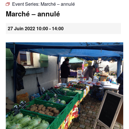
Event Series:
Marché – annulé
•
Marché – annulé
27 Juin 2022 10:00
-
14:00
Canton
de
Genève