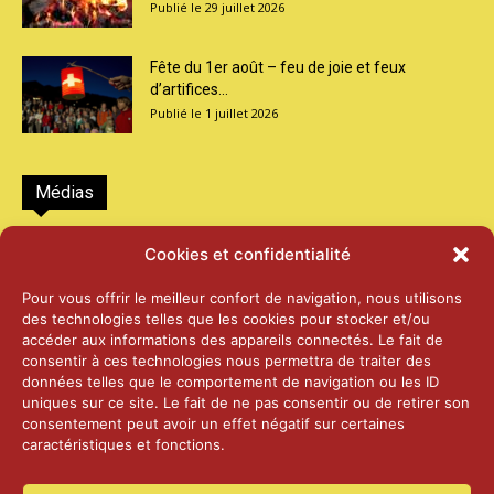
29 juillet 2026
Fête du 1er août – feu de joie et feux
d’artifices...
1 juillet 2026
Médias
2026 – Laiterie d’Orsières et Abbaye de St-
Cookies et confidentialité
Maurice
25 juin 2026
Pour vous offrir le meilleur confort de navigation, nous utilisons
des technologies telles que les cookies pour stocker et/ou
accéder aux informations des appareils connectés. Le fait de
2025 – Palais Fédéral – Berne
consentir à ces technologies nous permettra de traiter des
25 juin 2026
données telles que le comportement de navigation ou les ID
uniques sur ce site. Le fait de ne pas consentir ou de retirer son
consentement peut avoir un effet négatif sur certaines
caractéristiques et fonctions.
Aînés – Noël 2024
14 janvier 2025