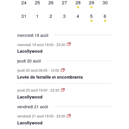
0
0
0
0
1
1
0
24
25
26
27
28
29
30
évènement,
évènement,
évènement,
évènement,
évènement,
évènement,
évènement,
0
0
0
0
0
1
1
31
1
2
3
4
5
6
évènement,
évènement,
évènement,
évènement,
évènement,
évènement,
évènement,
mercredi 19 août
mercredi 19 août 19:00
-
23:30
Lacollywood
jeudi 20 août
jeudi 20 août 06:00
-
12:00
Levée de ferraille et encombrants
jeudi 20 août 19:00
-
23:30
Lacollywood
vendredi 21 août
vendredi 21 août 19:00
-
23:30
Lacollywood