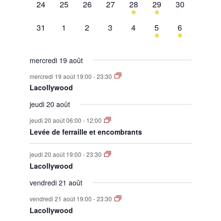
0
0
0
0
1
1
0
24
25
26
27
28
29
30
évènement,
évènement,
évènement,
évènement,
évènement,
évènement,
évènement,
0
0
0
0
0
1
1
31
1
2
3
4
5
6
évènement,
évènement,
évènement,
évènement,
évènement,
évènement,
évènement,
mercredi 19 août
mercredi 19 août 19:00
-
23:30
Lacollywood
jeudi 20 août
jeudi 20 août 06:00
-
12:00
Levée de ferraille et encombrants
jeudi 20 août 19:00
-
23:30
Lacollywood
vendredi 21 août
vendredi 21 août 19:00
-
23:30
Lacollywood