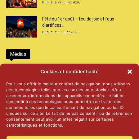
29 juillet 2026
Fête du 1er août – feu de joie et feux
d’artifices...
1 juillet 2026
Médias
2026 – Laiterie d’Orsières et Abbaye de St-
Cookies et confidentialité
Maurice
25 juin 2026
Pour vous offrir le meilleur confort de navigation, nous utilisons
des technologies telles que les cookies pour stocker et/ou
accéder aux informations des appareils connectés. Le fait de
2025 – Palais Fédéral – Berne
consentir à ces technologies nous permettra de traiter des
25 juin 2026
données telles que le comportement de navigation ou les ID
uniques sur ce site. Le fait de ne pas consentir ou de retirer son
consentement peut avoir un effet négatif sur certaines
caractéristiques et fonctions.
Aînés – Noël 2024
14 janvier 2025