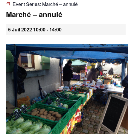
Event Series:
Marché – annulé
•
Marché – annulé
5 Juil 2022 10:00
-
14:00
Canton
de
Genève