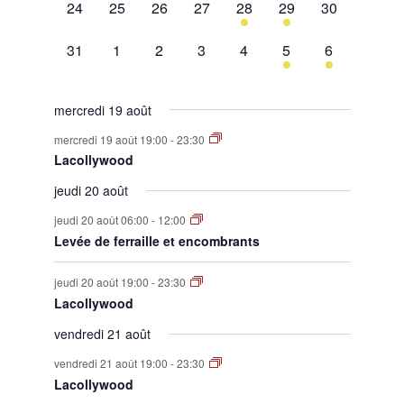
0
0
0
0
1
1
0
24
25
26
27
28
29
30
évènement,
évènement,
évènement,
évènement,
évènement,
évènement,
évènement,
0
0
0
0
0
1
1
31
1
2
3
4
5
6
évènement,
évènement,
évènement,
évènement,
évènement,
évènement,
évènement,
mercredi 19 août
mercredi 19 août 19:00
-
23:30
Lacollywood
jeudi 20 août
jeudi 20 août 06:00
-
12:00
Levée de ferraille et encombrants
jeudi 20 août 19:00
-
23:30
Lacollywood
vendredi 21 août
vendredi 21 août 19:00
-
23:30
Lacollywood