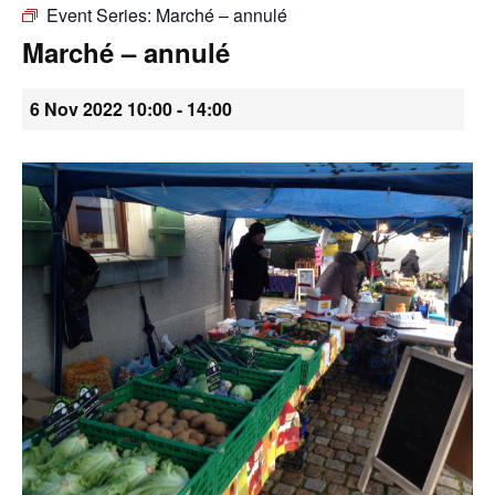
Event Series:
Marché – annulé
•
Marché – annulé
6 Nov 2022 10:00
-
14:00
Canton
de
Genève