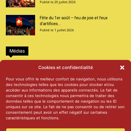
29 juillet 2026
Fête du 1er août – feu de joie et feux
d’artifices...
1 juillet 2026
Médias
2026 – Laiterie d’Orsières et Abbaye de St-
Cookies et confidentialité
Maurice
25 juin 2026
Pour vous offrir le meilleur confort de navigation, nous utilisons
des technologies telles que les cookies pour stocker et/ou
accéder aux informations des appareils connectés. Le fait de
2025 – Palais Fédéral – Berne
consentir à ces technologies nous permettra de traiter des
25 juin 2026
données telles que le comportement de navigation ou les ID
uniques sur ce site. Le fait de ne pas consentir ou de retirer son
consentement peut avoir un effet négatif sur certaines
caractéristiques et fonctions.
Aînés – Noël 2024
14 janvier 2025