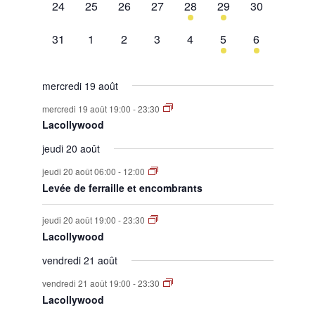
0
0
0
0
1
1
0
24
25
26
27
28
29
30
évènement,
évènement,
évènement,
évènement,
évènement,
évènement,
évènement,
0
0
0
0
0
1
1
31
1
2
3
4
5
6
évènement,
évènement,
évènement,
évènement,
évènement,
évènement,
évènement,
mercredi 19 août
mercredi 19 août 19:00
-
23:30
Lacollywood
jeudi 20 août
jeudi 20 août 06:00
-
12:00
Levée de ferraille et encombrants
jeudi 20 août 19:00
-
23:30
Lacollywood
vendredi 21 août
vendredi 21 août 19:00
-
23:30
Lacollywood