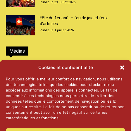
29 juillet 2026
Fête du 1er août – feu de joie et feux
d’artifices...
1 juillet 2026
Médias
2026 – Laiterie d’Orsières et Abbaye de St-
Cookies et confidentialité
Maurice
25 juin 2026
Pour vous offrir le meilleur confort de navigation, nous utilisons
des technologies telles que les cookies pour stocker et/ou
accéder aux informations des appareils connectés. Le fait de
2025 – Palais Fédéral – Berne
consentir à ces technologies nous permettra de traiter des
25 juin 2026
données telles que le comportement de navigation ou les ID
uniques sur ce site. Le fait de ne pas consentir ou de retirer son
consentement peut avoir un effet négatif sur certaines
caractéristiques et fonctions.
Aînés – Noël 2024
14 janvier 2025