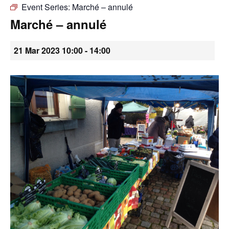
Event Series:
Marché – annulé
•
Marché – annulé
21 Mar 2023 10:00
-
14:00
Canton
de
Genève