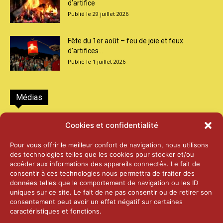
d’artifice
29 juillet 2026
Fête du 1er août – feu de joie et feux
d’artifices...
1 juillet 2026
Médias
2026 – Laiterie d’Orsières et Abbaye de St-
Cookies et confidentialité
Maurice
25 juin 2026
Pour vous offrir le meilleur confort de navigation, nous utilisons
des technologies telles que les cookies pour stocker et/ou
accéder aux informations des appareils connectés. Le fait de
2025 – Palais Fédéral – Berne
consentir à ces technologies nous permettra de traiter des
25 juin 2026
données telles que le comportement de navigation ou les ID
uniques sur ce site. Le fait de ne pas consentir ou de retirer son
consentement peut avoir un effet négatif sur certaines
caractéristiques et fonctions.
Aînés – Noël 2024