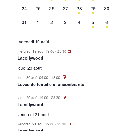
évènement,
évènement,
évènement,
évènements,
évènement,
évènements,
évènement,
0
0
0
0
1
1
0
24
25
26
27
28
29
30
évènement,
évènement,
évènement,
évènement,
évènement,
évènement,
évènement,
0
0
0
0
0
1
1
31
1
2
3
4
5
6
évènement,
évènement,
évènement,
évènement,
évènement,
évènement,
évènement,
mercredi 19 août
mercredi 19 août 19:00
-
23:30
Lacollywood
jeudi 20 août
jeudi 20 août 06:00
-
12:00
Levée de ferraille et encombrants
jeudi 20 août 19:00
-
23:30
Lacollywood
vendredi 21 août
vendredi 21 août 19:00
-
23:30
Lacollywood