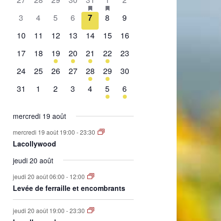
de
évènement,
évènement,
évènement,
évènement,
évènement,
évènements,
évènement,
0
0
0
0
0
0
0
3
4
5
6
7
8
9
Évènements
évènement,
évènement,
évènement,
évènement,
évènement,
évènement,
évènement,
0
0
0
0
0
0
0
10
11
12
13
14
15
16
évènement,
évènement,
évènement,
évènement,
évènement,
évènement,
évènement,
0
0
1
2
1
2
0
17
18
19
20
21
22
23
évènement,
évènement,
évènement,
évènements,
évènement,
évènements,
évènement,
0
0
0
0
1
1
0
24
25
26
27
28
29
30
évènement,
évènement,
évènement,
évènement,
évènement,
évènement,
évènement,
0
0
0
0
0
1
1
31
1
2
3
4
5
6
évènement,
évènement,
évènement,
évènement,
évènement,
évènement,
évènement,
mercredi 19 août
mercredi 19 août 19:00
-
23:30
Lacollywood
jeudi 20 août
jeudi 20 août 06:00
-
12:00
Levée de ferraille et encombrants
jeudi 20 août 19:00
-
23:30