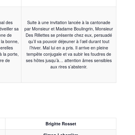
bal des
Suite à une invitation lancée à la cantonade
éveiller sa
par Monsieur et Madame Boulingrin, Monsieur
cène de
Des Rillettes se présente chez eux, persuadé
 la bonne,
qu’il va pouvoir déjeuner à l’œil durant tout
erelles
l’hiver. Mal lui en a pris. Il arrive en pleine
 la porte,
tempête conjugale et va subir les foudres de
ère de
ses hôtes jusqu’à… attention âmes sensibles
aux rires s’abstenir.
Brigitte Rosset
Simon Labarrière