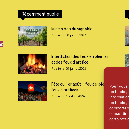
Récemment publié
Mise à ban du vignoble
30 juillet 2026
es
Interdiction des feux en plein air
et des feux d’artifice
29 juillet 2026
Fête du 1er août – feu de joie et
Pour vous o
feux d’artifices...
technologi
1 juillet 2026
informatio
technologi
comporteme
consentir 
certaines c