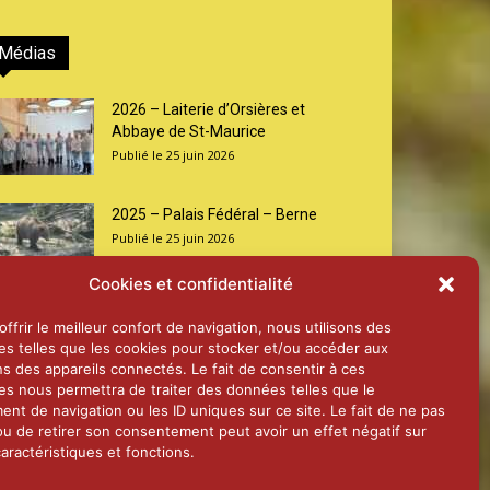
Médias
2026 – Laiterie d’Orsières et
Abbaye de St-Maurice
25 juin 2026
2025 – Palais Fédéral – Berne
25 juin 2026
Cookies et confidentialité
Aînés – Noël 2024
ffrir le meilleur confort de navigation, nous utilisons des
14 janvier 2025
es telles que les cookies pour stocker et/ou accéder aux
ns des appareils connectés. Le fait de consentir à ces
es nous permettra de traiter des données telles que le
nt de navigation ou les ID uniques sur ce site. Le fait de ne pas
ou de retirer son consentement peut avoir un effet négatif sur
aractéristiques et fonctions.