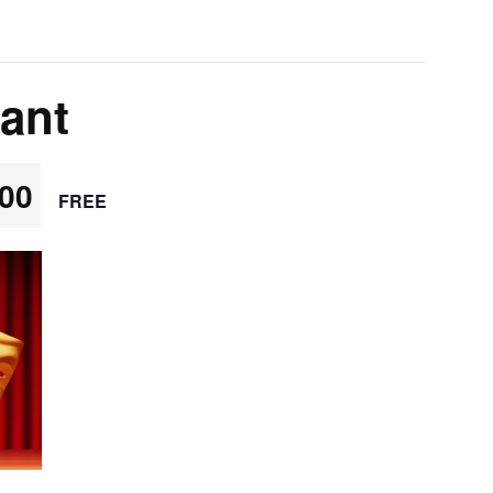
rant
:00
FREE