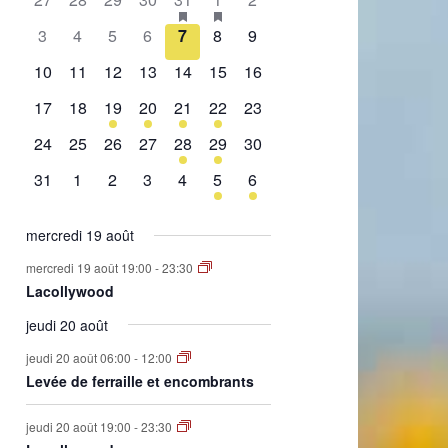
de
évènement,
évènement,
évènement,
évènement,
évènement,
évènements,
évènement,
0
0
0
0
0
0
0
3
4
5
6
7
8
9
Évènements
évènement,
évènement,
évènement,
évènement,
évènement,
évènement,
évènement,
0
0
0
0
0
0
0
10
11
12
13
14
15
16
évènement,
évènement,
évènement,
évènement,
évènement,
évènement,
évènement,
0
0
1
2
1
2
0
17
18
19
20
21
22
23
évènement,
évènement,
évènement,
évènements,
évènement,
évènements,
évènement,
0
0
0
0
1
1
0
24
25
26
27
28
29
30
évènement,
évènement,
évènement,
évènement,
évènement,
évènement,
évènement,
0
0
0
0
0
1
1
31
1
2
3
4
5
6
évènement,
évènement,
évènement,
évènement,
évènement,
évènement,
évènement,
mercredi 19 août
mercredi 19 août 19:00
-
23:30
Lacollywood
jeudi 20 août
jeudi 20 août 06:00
-
12:00
Levée de ferraille et encombrants
jeudi 20 août 19:00
-
23:30