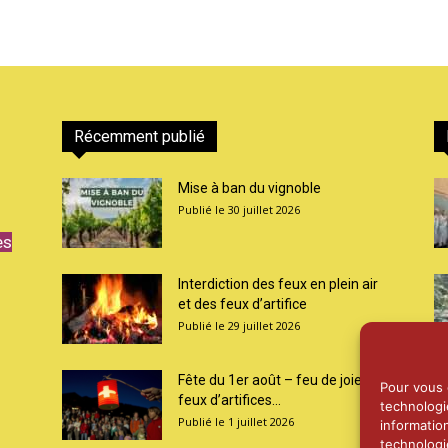
Récemment publié
Mise à ban du vignoble
30 juillet 2026
es
Interdiction des feux en plein air
et des feux d’artifice
29 juillet 2026
Fête du 1er août – feu de joie et
Pour vous o
feux d’artifices...
technologi
1 juillet 2026
informatio
technologi