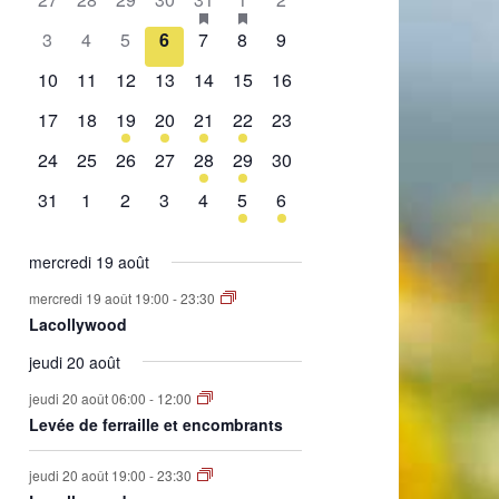
de
évènement,
évènement,
évènement,
évènement,
évènement,
évènements,
évènement,
0
0
0
0
0
0
0
3
4
5
6
7
8
9
Évènements
évènement,
évènement,
évènement,
évènement,
évènement,
évènement,
évènement,
0
0
0
0
0
0
0
10
11
12
13
14
15
16
évènement,
évènement,
évènement,
évènement,
évènement,
évènement,
évènement,
0
0
1
2
1
2
0
17
18
19
20
21
22
23
évènement,
évènement,
évènement,
évènements,
évènement,
évènements,
évènement,
0
0
0
0
1
1
0
24
25
26
27
28
29
30
évènement,
évènement,
évènement,
évènement,
évènement,
évènement,
évènement,
0
0
0
0
0
1
1
31
1
2
3
4
5
6
évènement,
évènement,
évènement,
évènement,
évènement,
évènement,
évènement,
mercredi 19 août
mercredi 19 août 19:00
-
23:30
Lacollywood
jeudi 20 août
jeudi 20 août 06:00
-
12:00
Levée de ferraille et encombrants
jeudi 20 août 19:00
-
23:30