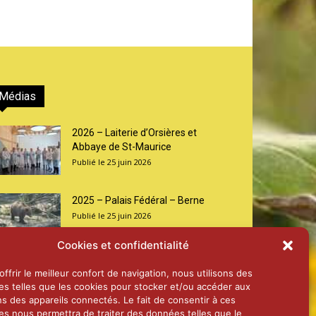
Médias
2026 – Laiterie d’Orsières et
Abbaye de St-Maurice
25 juin 2026
2025 – Palais Fédéral – Berne
25 juin 2026
Cookies et confidentialité
Aînés – Noël 2024
ffrir le meilleur confort de navigation, nous utilisons des
14 janvier 2025
es telles que les cookies pour stocker et/ou accéder aux
ns des appareils connectés. Le fait de consentir à ces
es nous permettra de traiter des données telles que le