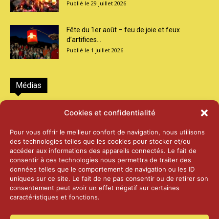
29 juillet 2026
Fête du 1er août – feu de joie et feux
d’artifices...
1 juillet 2026
Médias
2026 – Laiterie d’Orsières et Abbaye de St-
Cookies et confidentialité
Maurice
25 juin 2026
Pour vous offrir le meilleur confort de navigation, nous utilisons
des technologies telles que les cookies pour stocker et/ou
accéder aux informations des appareils connectés. Le fait de
2025 – Palais Fédéral – Berne
consentir à ces technologies nous permettra de traiter des
25 juin 2026
données telles que le comportement de navigation ou les ID
uniques sur ce site. Le fait de ne pas consentir ou de retirer son
consentement peut avoir un effet négatif sur certaines
caractéristiques et fonctions.
Aînés – Noël 2024
14 janvier 2025