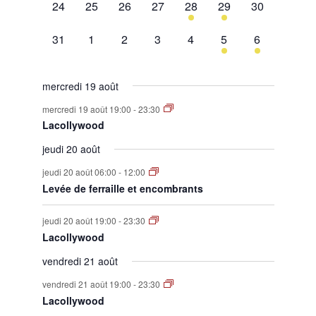
0
0
0
0
1
1
0
24
25
26
27
28
29
30
évènement,
évènement,
évènement,
évènement,
évènement,
évènement,
évènement,
0
0
0
0
0
1
1
31
1
2
3
4
5
6
évènement,
évènement,
évènement,
évènement,
évènement,
évènement,
évènement,
mercredi 19 août
mercredi 19 août 19:00
-
23:30
Lacollywood
jeudi 20 août
jeudi 20 août 06:00
-
12:00
Levée de ferraille et encombrants
jeudi 20 août 19:00
-
23:30
Lacollywood
vendredi 21 août
vendredi 21 août 19:00
-
23:30
Lacollywood