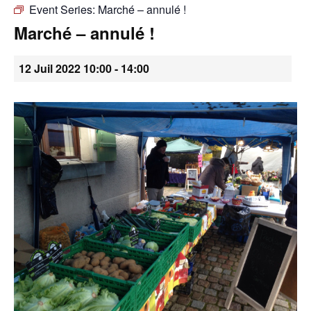
Event Series:
Marché – annulé !
•
Marché – annulé !
12 Juil 2022 10:00
-
14:00
Canton
de
Genève