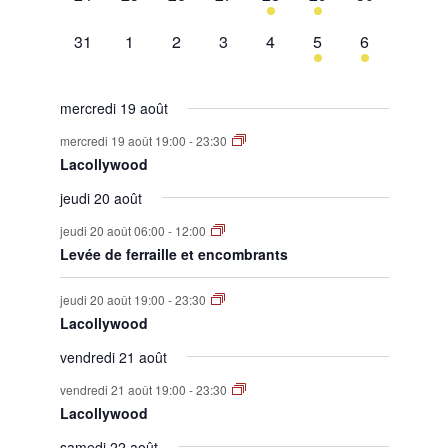
évènement,
évènement,
évènement,
évènement,
évènement,
évènement,
évènement,
0
0
0
0
0
1
1
31
1
2
3
4
5
6
évènement,
évènement,
évènement,
évènement,
évènement,
évènement,
évènement,
mercredi 19 août
mercredi 19 août 19:00
-
23:30
Lacollywood
jeudi 20 août
jeudi 20 août 06:00
-
12:00
Levée de ferraille et encombrants
jeudi 20 août 19:00
-
23:30
Lacollywood
vendredi 21 août
vendredi 21 août 19:00
-
23:30
Lacollywood
samedi 22 août