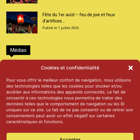
Fête du 1er août – feu de joie et feux
d’artifices...
1 juillet 2026
Médias
2026 – Laiterie d’Orsières et Abbaye de St-
Cookies et confidentialité
Maurice
25 juin 2026
Pour vous offrir le meilleur confort de navigation, nous utilisons
des technologies telles que les cookies pour stocker et/ou
accéder aux informations des appareils connectés. Le fait de
2025 – Palais Fédéral – Berne
consentir à ces technologies nous permettra de traiter des
25 juin 2026
données telles que le comportement de navigation ou les ID
uniques sur ce site. Le fait de ne pas consentir ou de retirer son
consentement peut avoir un effet négatif sur certaines
caractéristiques et fonctions.
Aînés – Noël 2024
14 janvier 2025
Accepter