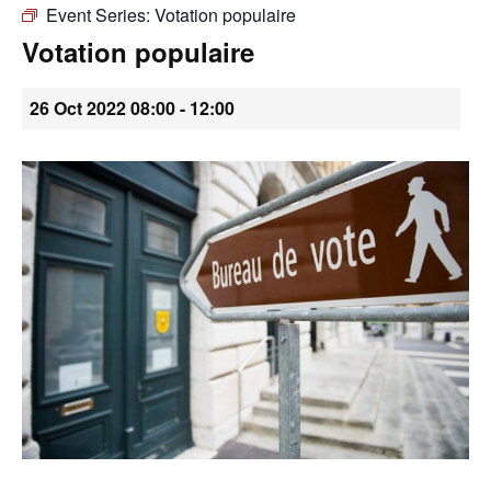
Event Series:
Votation populaire
•
Votation populaire
26 Oct 2022 08:00
-
12:00
Canton
de
Genève