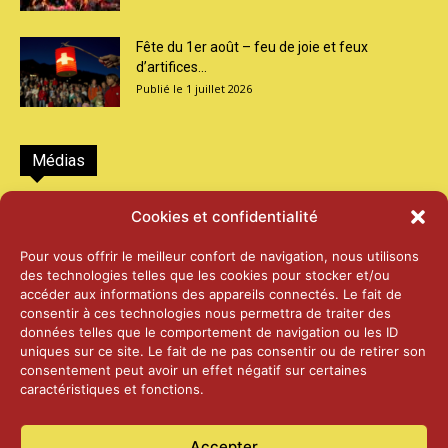
Fête du 1er août – feu de joie et feux
d’artifices...
1 juillet 2026
Médias
2026 – Laiterie d’Orsières et Abbaye de St-
Cookies et confidentialité
Maurice
25 juin 2026
Pour vous offrir le meilleur confort de navigation, nous utilisons
des technologies telles que les cookies pour stocker et/ou
accéder aux informations des appareils connectés. Le fait de
2025 – Palais Fédéral – Berne
consentir à ces technologies nous permettra de traiter des
25 juin 2026
données telles que le comportement de navigation ou les ID
uniques sur ce site. Le fait de ne pas consentir ou de retirer son
consentement peut avoir un effet négatif sur certaines
caractéristiques et fonctions.
Aînés – Noël 2024
14 janvier 2025
Accepter