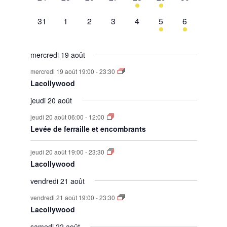
évènement,
évènement,
évènement,
évènement,
évènement,
évènement,
évènement,
0
0
0
0
0
1
1
31
1
2
3
4
5
6
évènement,
évènement,
évènement,
évènement,
évènement,
évènement,
évènement,
mercredi 19 août
mercredi 19 août 19:00
-
23:30
Lacollywood
jeudi 20 août
jeudi 20 août 06:00
-
12:00
Levée de ferraille et encombrants
jeudi 20 août 19:00
-
23:30
Lacollywood
vendredi 21 août
vendredi 21 août 19:00
-
23:30
Lacollywood
samedi 22 août