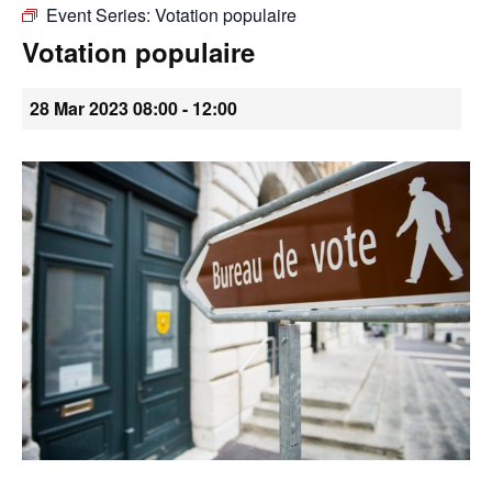
Event Series:
Votation populaire
•
Votation populaire
28 Mar 2023 08:00
-
12:00
Canton
de
Genève