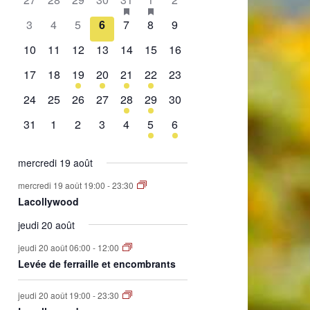
de
évènement,
évènement,
évènement,
évènement,
évènement,
évènements,
évènement,
0
0
0
0
0
0
0
3
4
5
6
7
8
9
Évènements
évènement,
évènement,
évènement,
évènement,
évènement,
évènement,
évènement,
0
0
0
0
0
0
0
10
11
12
13
14
15
16
évènement,
évènement,
évènement,
évènement,
évènement,
évènement,
évènement,
0
0
1
2
1
2
0
17
18
19
20
21
22
23
évènement,
évènement,
évènement,
évènements,
évènement,
évènements,
évènement,
0
0
0
0
1
1
0
24
25
26
27
28
29
30
évènement,
évènement,
évènement,
évènement,
évènement,
évènement,
évènement,
0
0
0
0
0
1
1
31
1
2
3
4
5
6
évènement,
évènement,
évènement,
évènement,
évènement,
évènement,
évènement,
mercredi 19 août
mercredi 19 août 19:00
-
23:30
Lacollywood
jeudi 20 août
jeudi 20 août 06:00
-
12:00
Levée de ferraille et encombrants
jeudi 20 août 19:00
-
23:30