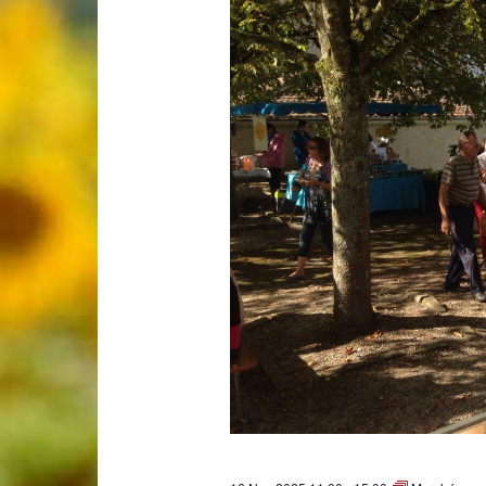
Laconnex
•
Canton