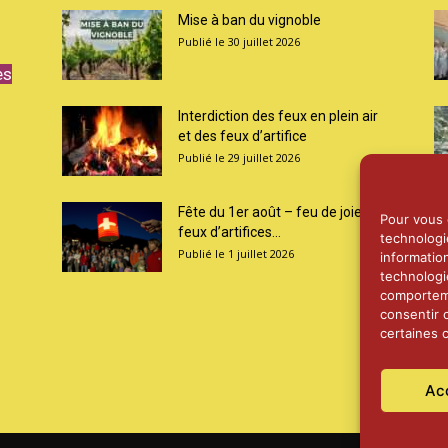
Mise à ban du vignoble
30 juillet 2026
es
Interdiction des feux en plein air
et des feux d’artifice
29 juillet 2026
Fête du 1er août – feu de joie et
Pour vous o
feux d’artifices...
technologi
1 juillet 2026
informatio
technologi
comporteme
consentir 
certaines c
Ac