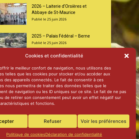
2026 – Laiterie d’Orsières et
Abbaye de St-Maurice
25 juin 2026
2025 – Palais Fédéral – Berne
25 juin 2026
Cookies et confidentialité
Aînés – Noël 2024
ffrir le meilleur confort de navigation, nous utilisons des
14 janvier 2025
es telles que les cookies pour stocker et/ou accéder aux
ns des appareils connectés. Le fait de consentir à ces
es nous permettra de traiter des données telles que le
nt de navigation ou les ID uniques sur ce site. Le fait de ne pas
ou de retirer son consentement peut avoir un effet négatif sur
aractéristiques et fonctions.
cepter
Refuser
Voir les préférences
Politique de cookies
Déclaration de confidentialité