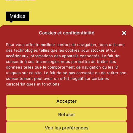
Médias
2026 – Laiterie d’Orsières et Abbaye de St-
Cookies et confidentialité
Maurice
25 juin 2026
Pour vous offrir le meilleur confort de navigation, nous utilisons
des technologies telles que les cookies pour stocker et/ou
accéder aux informations des appareils connectés. Le fait de
2025 – Palais Fédéral – Berne
consentir à ces technologies nous permettra de traiter des
25 juin 2026
données telles que le comportement de navigation ou les ID
uniques sur ce site. Le fait de ne pas consentir ou de retirer son
consentement peut avoir un effet négatif sur certaines
caractéristiques et fonctions.
Aînés – Noël 2024
14 janvier 2025
Accepter
Refuser
Voir les préférences
Accueil
Actualités
Contact
Confidentialité