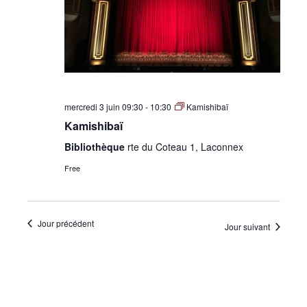
•
Canton
mercredi 3 juin 09:30
-
10:30
Kamishibaï
Kamishibaï
de
Bibliothèque
rte du Coteau 1, Laconnex
Free
Genève
Jour précédent
Jour suivant